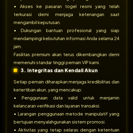
• Akses ke pasaran togel resmi yang telah
terkurasi demi menjaga ketenangan saat
mengambil keputusan.
• Dukungan bantuan profesional yang siap
mendampingi kebutuhan informasi Anda selama 24
jam.
Fasilitas premium akan terus dikembangkan demi
memenuhi standar tinggi pemain VIP kami.
3. Integritas dan Kendali Akun
Setiap pemain diharapkan menjaga kredibilitas dan
ketertiban akun, yang mencakup:
• Penggunaan data valid untuk menjamin
kelancaran verifikasi dan layanan transaksi.
• Larangan penggunaan metode manipulatif yang
bertujuan menyalahgunakan sistem promosi.
• Aktivitas yang tetap selaras dengan ketentuan