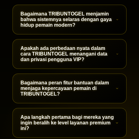
Bagaimana TRIBUNTOGEL menjamin
bahwa sistemnya selaras dengan gaya
hidup pemain modern?
Apakah ada perbedaan nyata dalam
cara TRIBUNTOGEL menangani data
dan privasi pengguna VIP?
Bagaimana peran fitur bantuan dalam
menjaga kepercayaan pemain di
TRIBUNTOGEL?
Apa langkah pertama bagi mereka yang
ingin beralih ke level layanan premium
ini?