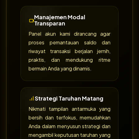
Manajemen Modal
Transparan
Panel akun kami dirancang agar
proses pemantauan saldo dan
riwayat transaksi berjalan jernih,
praktis, dan mendukung ritme
bermain Anda yang dinamis.
Strategi Taruhan Matang
Nikmati tampilan antarmuka yang
bersih dan terfokus, memudahkan
Anda dalam menyusun strategi dan
mengambil keputusan taruhan yang