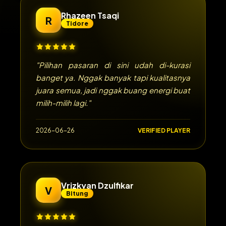
Rhazeen Tsaqi
R
Tidore
"Pilihan pasaran di sini udah di-kurasi
banget ya. Nggak banyak tapi kualitasnya
juara semua, jadi nggak buang energi buat
milih-milih lagi."
2026-06-26
VERIFIED PLAYER
Vrizkyan Dzulfikar
V
Bitung