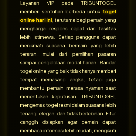
Layanan VIP pada TRIBUNTOGEL
memberi sentuhan berbeda untuk
togel
online hari ini
, terutama bagi pemain yang
menghargai respons cepat dan fasilitas
lebih istimewa. Setiap pengguna dapat
menikmati suasana bermain yang lebih
terarah, mulai dari pemilihan pasaran
sampai pengelolaan modal harian. Bandar
togel online yang baik tidak hanya memberi
tempat memasang angka, tetapi juga
membantu pemain merasa nyaman saat
menentukan keputusan. TRIBUNTOGEL
mengemas togel resmi dalam suasana lebih
tenang, elegan, dan tidak berlebihan. Fitur
canggih disiapkan agar pemain dapat
membaca informasi lebih mudah, mengikuti