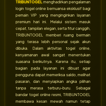
TRIBUNTOGEL
menghadirkan pengalaman
login togel online bernuansa eksklusif bagi
pemain VIP yang menginginkan layanan
premium hari ini. Melalui sistem masuk
cepat, tampilan elegan, serta fitur canggih,
TRIBUNTOGEL memberi ruang bermain
yang terasa lebih personal sejak akun
dibuka. Dalam aktivitas togel online,
kenyamanan awal sangat menentukan
suasana berikutnya. Karena itu, setiap
bagian pada layanan ini dibuat agar
pengguna dapat memeriksa saldo, melihat
pasaran, dan menyiapkan angka pilihan
tanpa merasa terburu-buru. Sebagai
bandar togel online resmi, TRIBUNTOGEL
membawa kesan mewah namun tetap