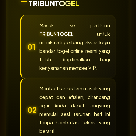
TRIBUNTOGEL
Masuk ke platform
TRIBUNTOGEL
untuk
menikmati gerbang akses login
01
bandar togel online resmi yang
telah dioptimalkan bagi
kenyamanan member VIP.
Manfaatkan sistem masuk yang
cepat dan efisien, dirancang
agar Anda dapat langsung
02
memulai sesi taruhan hari ini
tanpa hambatan teknis yang
berarti.