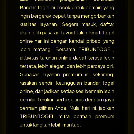
Bandar togel ini cocok untuk pemain yang
ingin bergerak cepat tanpa mengorbankan
kualitas layanan. Segera masuk, daftar
akun, pilih pasaran favorit, lalu nikmati togel
online hari ini dengan kendali pribadi yang
lebih matang. Bersama TRIBUNTOGEL,
aktivitas taruhan online dapat terasa lebih
tertata, lebih elegan, dan lebih percaya diri.
Gunakan layanan premium ini sekarang,
rasakan sendiri keunggulan bandar togel
online, dan jadikan setiap sesi bermain lebih
bernilai, terukur, serta selaras dengan gaya
bermain pilihan Anda. Mulai hari ini, jadikan
TRIBUNTOGEL mitra bermain premium
untuk langkah lebih mantap.