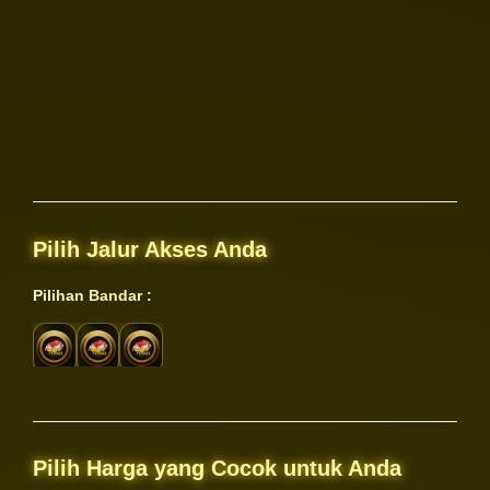
Pilih Jalur Akses Anda
Pilihan Bandar :
Sydney Terpercaya
TOGEL ONLINE
Game Terbaik
Pilih Harga yang Cocok untuk Anda