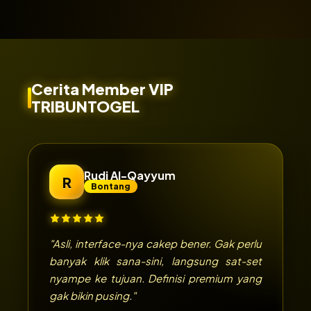
Cerita Member VIP
TRIBUNTOGEL
Rudi Al-Qayyum
R
Bontang
"Asli, interface-nya cakep bener. Gak perlu
banyak klik sana-sini, langsung sat-set
nyampe ke tujuan. Definisi premium yang
gak bikin pusing."