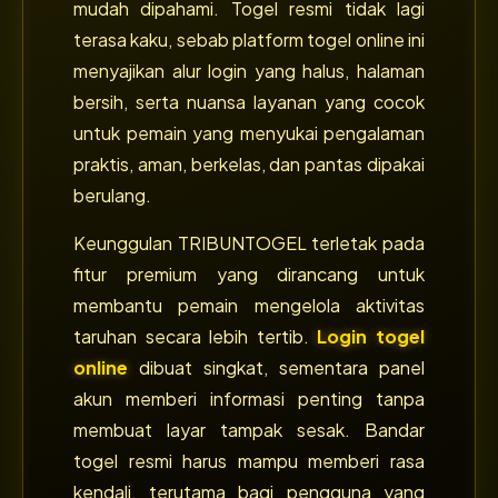
mudah dipahami. Togel resmi tidak lagi
terasa kaku, sebab platform togel online ini
menyajikan alur login yang halus, halaman
bersih, serta nuansa layanan yang cocok
untuk pemain yang menyukai pengalaman
praktis, aman, berkelas, dan pantas dipakai
berulang.
Keunggulan TRIBUNTOGEL terletak pada
fitur premium yang dirancang untuk
membantu pemain mengelola aktivitas
taruhan secara lebih tertib.
Login togel
online
dibuat singkat, sementara panel
akun memberi informasi penting tanpa
membuat layar tampak sesak. Bandar
togel resmi harus mampu memberi rasa
kendali, terutama bagi pengguna yang