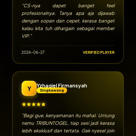
"CS-nya dapet banget feel
profesionalnya. Tanya apa aja dijawab
dengan sopan dan cepet, kerasa banget
kalau kita tuh dihargain sebagai member
VIP."
2026-06-27
VERIFIED PLAYER
Yzhaqiel Firmansyah
Y
Singkawang
"Bagi gue, kenyamanan itu mahal. Untung
nemu TRIBUNTOGEL, tiap sesi jadi kerasa
lebih eksklusif dan tertata. Gak nyesel join