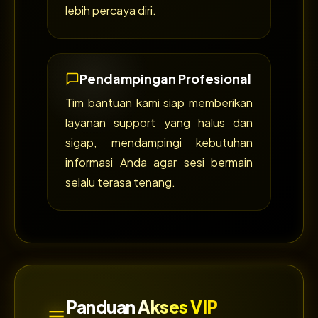
lebih percaya diri.
Pendampingan Profesional
Tim bantuan kami siap memberikan
layanan support yang halus dan
sigap, mendampingi kebutuhan
informasi Anda agar sesi bermain
selalu terasa tenang.
Panduan Akses VIP