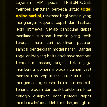
Layanan VIP pada TRIBUNTOGEL
memberi sentuhan berbeda untuk
togel
online hari ini
, terutama bagi pemain yang
menghargai respons cepat dan fasilitas
lebih istimewa. Setiap pengguna dapat
menikmati suasana bermain yang lebih
terarah, mulai dari pemilihan pasaran
sampai pengelolaan modal harian. Bandar
togel online yang baik tidak hanya memberi
tempat memasang angka, tetapi juga
membantu pemain merasa nyaman saat
menentukan keputusan. TRIBUNTOGEL
mengemas togel resmi dalam suasana lebih
tenang, elegan, dan tidak berlebihan. Fitur
canggih disiapkan agar pemain dapat
membaca informasi lebih mudah, mengikuti