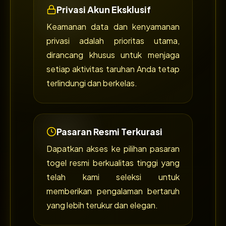
Privasi Akun Eksklusif
Keamanan data dan kenyamanan
privasi adalah prioritas utama,
dirancang khusus untuk menjaga
setiap aktivitas taruhan Anda tetap
terlindungi dan berkelas.
Pasaran Resmi Terkurasi
Dapatkan akses ke pilihan pasaran
togel resmi berkualitas tinggi yang
telah kami seleksi untuk
memberikan pengalaman bertaruh
yang lebih terukur dan elegan.