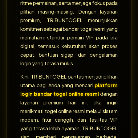
ritme permainan, serta menjaga fokus pada
pilihan masing-masing. Dengan layanan
premium, TRIBUNTOGEL menunjukkan
komitmen sebagai bandar togel resmi yang
memahami standar pemain VIP pada era
digital, termasuk kebutuhan akan proses
cepat, bantuan sigap, dan pengalaman
login yang terasa mulus.
Kini, TRIBUNTOGEL pantas menjadi pilihan
utama bagi Anda yang mencari
platform
login bandar togel online resmi
dengan
layanan premium hari ini. Jika ingin
menikmati togel online resmi melalui sistem
modern, fitur canggih, dan fasilitas VIP
yang terasa lebih nyaman, TRIBUNTOGEL
siap memberi pengalaman berbeda.