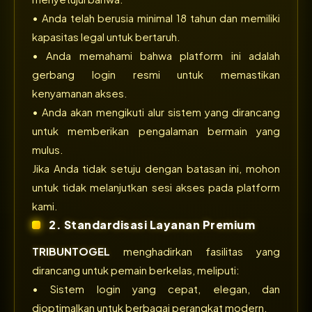
• Anda telah berusia minimal 18 tahun dan memiliki
kapasitas legal untuk bertaruh.
• Anda memahami bahwa platform ini adalah
gerbang login resmi untuk memastikan
kenyamanan akses.
• Anda akan mengikuti alur sistem yang dirancang
untuk memberikan pengalaman bermain yang
mulus.
Jika Anda tidak setuju dengan batasan ini, mohon
untuk tidak melanjutkan sesi akses pada platform
kami.
2. Standardisasi Layanan Premium
TRIBUNTOGEL
menghadirkan fasilitas yang
dirancang untuk pemain berkelas, meliputi:
• Sistem login yang cepat, elegan, dan
dioptimalkan untuk berbagai perangkat modern.