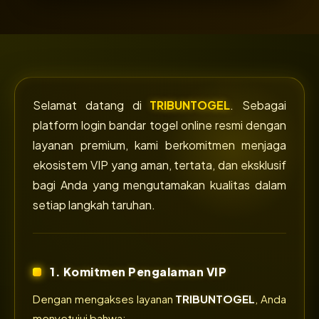
Selamat datang di
TRIBUNTOGEL
. Sebagai
platform login bandar togel online resmi dengan
layanan premium, kami berkomitmen menjaga
ekosistem VIP yang aman, tertata, dan eksklusif
bagi Anda yang mengutamakan kualitas dalam
setiap langkah taruhan.
1. Komitmen Pengalaman VIP
Dengan mengakses layanan
TRIBUNTOGEL
, Anda
menyetujui bahwa: