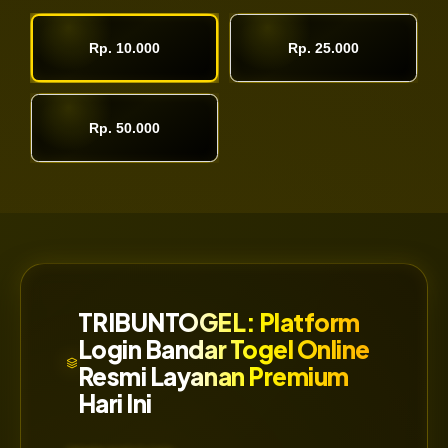
Rp. 10.000
Rp. 25.000
Rp. 50.000
TRIBUNTOGEL: Platform
Login Bandar Togel Online
Resmi Layanan Premium
Hari Ini