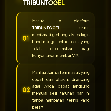
TRIBUNTOGEL
Masuk ke platform
TRIBUNTOGEL
untuk
menikmati gerbang akses login
01
bandar togel online resmi yang
telah dioptimalkan bagi
kenyamanan member VIP.
Manfaatkan sistem masuk yang
cepat dan efisien, dirancang
agar Anda dapat langsung
02
memulai sesi taruhan hari ini
tanpa hambatan teknis yang
berarti.