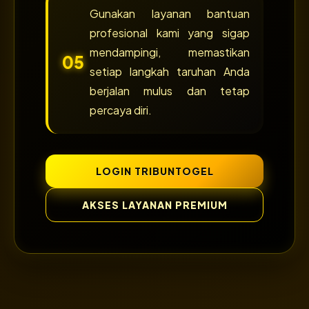
Gunakan layanan bantuan
profesional kami yang sigap
mendampingi, memastikan
05
setiap langkah taruhan Anda
berjalan mulus dan tetap
percaya diri.
LOGIN TRIBUNTOGEL
AKSES LAYANAN PREMIUM