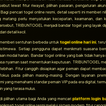
t lewat fitur riwayat, pilihan pasaran, pengaturan akun
gi pencari togel online resmi, detail seperti ini memberi ni
ang matang perlu menyatukan kecepatan, keamanan, dan
ersebut, TRIBUNTOGEL menjadi bandar togel yang layak dip
ri detail kecil.
memberi sentuhan berbeda untuk
togel online hari ini
, ter
h istimewa. Setiap pengguna dapat menikmati suasana berma
aan modal harian. Bandar togel online yang baik tidak ha
rasa nyaman saat menentukan keputusan. TRIBUNTOGEL men
erlebihan. Fitur canggih disiapkan agar pemain dapat membac
 fokus pada pilihan masing-masing. Dengan layanan p
mi yang memahami standar pemain VIP pada era digital, ter
in yang terasa mulus.
i pilihan utama bagi Anda yang mencari
platform login b
menikmati togel online resmi melalui sistem modern, fitur canggi