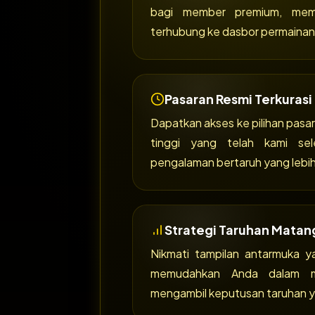
bagi member premium, mem
terhubung ke dasbor permainan
Pasaran Resmi Terkurasi
Dapatkan akses ke pilihan pasar
tinggi yang telah kami sel
pengalaman bertaruh yang lebih
Strategi Taruhan Matan
Nikmati tampilan antarmuka y
memudahkan Anda dalam m
mengambil keputusan taruhan ya