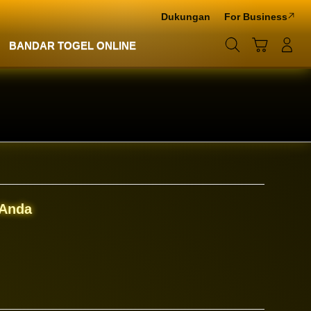
Dukungan
For Business
Cari
Troli
Login/Sign-Up
BANDAR TOGEL ONLINE
Cari
 Anda