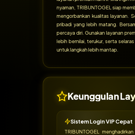
nyaman, TRIBUNTOGEL siap memberi
mengorbankan kualitas layanan. Seg
pribadi yang lebih matang. Bersam
percaya diri. Gunakan layanan premi
lebih bernilai, terukur, serta sel
untuk langkah lebih mantap.
Keunggulan La
Sistem Login VIP Cepat
TRIBUNTOGEL menghadirkan a