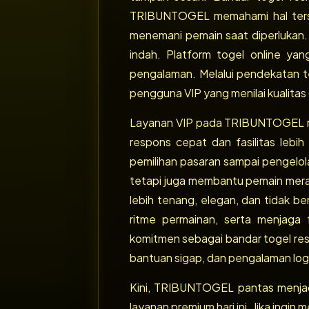
TRIBUNTOGEL memahami hal tersebu
menemani pemain saat diperlukan. Ba
indah. Platform togel online y
pengalaman. Melalui pendekatan t
pengguna VIP yang menilai kualitas da
Layanan VIP pada TRIBUNTOGEL 
respons cepat dan fasilitas lebi
pemilihan pasaran sampai pengelol
tetapi juga membantu pemain me
lebih tenang, elegan, dan tidak b
ritme permainan, serta menjaga
komitmen sebagai bandar togel res
bantuan sigap, dan pengalaman log
Kini, TRIBUNTOGEL pantas menjad
layanan premium hari ini. Jika ingin 