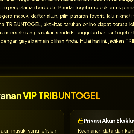
 pengalaman berbeda. Bandar togel ini cocok untuk pemai
era masuk, daftar akun, pilih pasaran favorit, lalu nikmati t
a TRIBUNTOGEL, aktivitas taruhan online dapat terasa lebi
um ini sekarang, rasakan sendiri keunggulan bandar togel onl
aras dengan gaya bermain pilihan Anda. Mulai hari ini, jadika
yanan VIP TRIBUNTOGEL
Privasi Akun Eksklu
lur masuk yang efisien
Keamanan data dan kenya