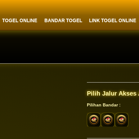
TOGEL ONLINE
BANDAR TOGEL
LINK TOGEL ONLINE
Pilih Jalur Akses
Pilihan Bandar :
Sydney Terpercaya
TOGEL ONLINE
Game Terbaik