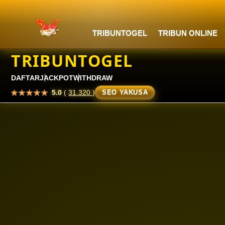
Skip
to
content
TRIBUNTOGEL
TRIBUN ONLINE
TRIBUNTOGEL
DAFTAR
JACKPOT
WITHDRAW
Peringkat Produk :
5.0
(
31.320
)
SEO YAKUSA
Jumlah Peringkat :