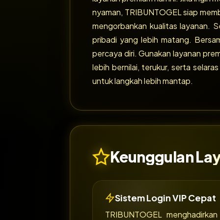
nyaman, TRIBUNTOGEL siap memberi
mengorbankan kualitas layanan. Seg
pribadi yang lebih matang. Bersam
percaya diri. Gunakan layanan premi
lebih bernilai, terukur, serta sel
untuk langkah lebih mantap.
Keunggulan La
Sistem Login VIP Cepat
TRIBUNTOGEL menghadirkan a