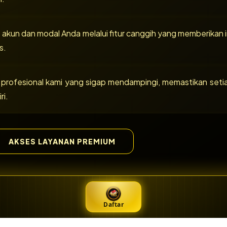
 akun dan modal Anda melalui fitur canggih yang memberikan 
s.
profesional kami yang sigap mendampingi, memastikan setia
ri.
AKSES LAYANAN PREMIUM
Daftar