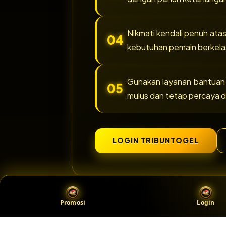
Nikmati kendali penuh atas
04
kebutuhan pemain berkela
Gunakan layanan bantuan 
05
mulus dan tetap percaya di
LOGIN TRIBUNTOGEL
Promosi
Login