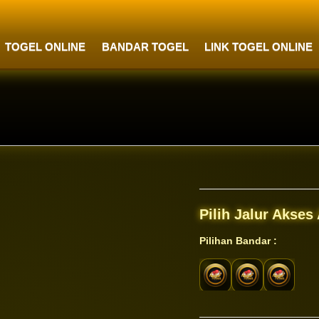
TOGEL ONLINE
BANDAR TOGEL
LINK TOGEL ONLINE
Pilih Jalur Akses
Pilihan Bandar :
Sydney Terpercaya
TOGEL ONLINE
Game Terbaik