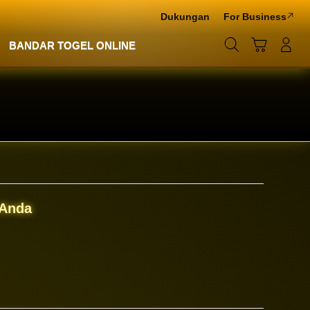
Dukungan
For Business
Cari
Troli
Login/Sign-Up
BANDAR TOGEL ONLINE
Cari
 Anda