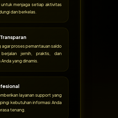
untuk menjaga setiap aktivitas
dungi dan berkelas.
Transparan
g agar proses pemantauan saldo
berjalan jernih, praktis, dan
 Anda yang dinamis.
fesional
emberikan layanan support yang
pingi kebutuhan informasi Anda
terasa tenang.