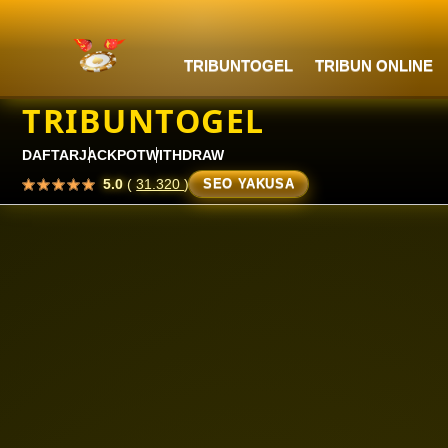
Skip
to
content
TRIBUNTOGEL
TRIBUN ONLINE
TRIBUNTOGEL
DAFTAR
JACKPOT
WITHDRAW
Peringkat Produk :
5.0
(
31.320
)
SEO YAKUSA
Jumlah Peringkat :