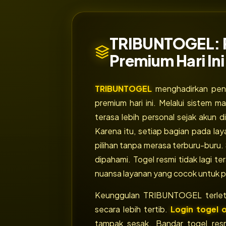
TRIBUNTOGEL: Pl
Premium Hari Ini
TRIBUNTOGEL
menghadirkan peng
premium hari ini. Melalui sistem
terasa lebih personal sejak akun 
Karena itu, setiap bagian pada la
pilihan tanpa merasa terburu-bu
dipahami. Togel resmi tidak lagi te
nuansa layanan yang cocok untuk p
Keunggulan TRIBUNTOGEL terleta
secara lebih tertib.
Login togel o
tampak sesak. Bandar togel res