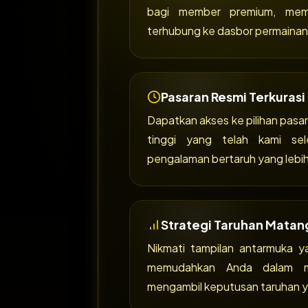
bagi member premium, mem
terhubung ke dasbor permainan
Pasaran Resmi Terkurasi
Dapatkan akses ke pilihan pasar
tinggi yang telah kami sel
pengalaman bertaruh yang lebih
Strategi Taruhan Matan
Nikmati tampilan antarmuka y
memudahkan Anda dalam m
mengambil keputusan taruhan ya