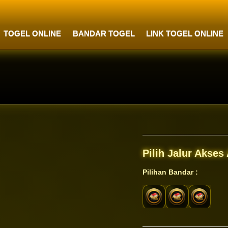
TOGEL ONLINE
BANDAR TOGEL
LINK TOGEL ONLINE
Pilih Jalur Akses
Pilihan Bandar :
Sydney Terpercaya
TOGEL ONLINE
Game Terbaik