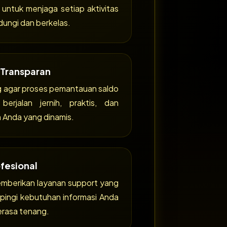
untuk menjaga setiap aktivitas
dungi dan berkelas.
Transparan
g agar proses pemantauan saldo
berjalan jernih, praktis, dan
 Anda yang dinamis.
fesional
emberikan layanan support yang
pingi kebutuhan informasi Anda
terasa tenang.