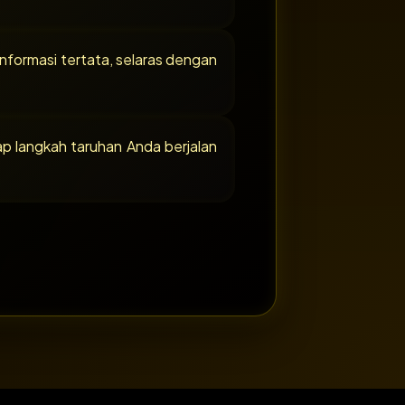
informasi tertata, selaras dengan
p langkah taruhan Anda berjalan