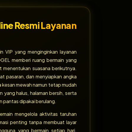
ine Resmi Layanan
in VIP yang menginginkan layanan
NTOGEL memberi ruang bermain yang
gat menentukan suasana berikutnya.
ihat pasaran, dan menyiapkan angka
wa kesan mewah namun tetap mudah
in yang halus, halaman bersih, serta
 pantas dipakai berulang.
ain mengelola aktivitas taruhan
masi penting tanpa membuat layar
gguna yang bermain setiap hari.