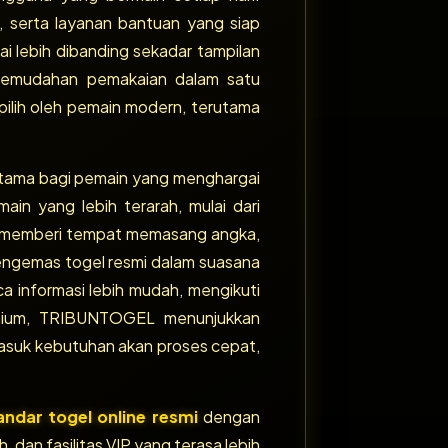
, serta layanan bantuan yang siap
lai lebih dibanding sekadar tampilan
 kemudahan pemakaian dalam satu
ilih oleh pemain modern, terutama
utama bagi pemain yang menghargai
in yang lebih terarah, mulai dari
nya memberi tempat memasang angka,
gemas togel resmi dalam suasana
a informasi lebih mudah, mengikuti
remium, TRIBUNTOGEL menunjukkan
masuk kebutuhan akan proses cepat,
andar togel online resmi
dengan
h, dan fasilitas VIP yang terasa lebih