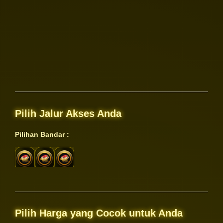
Pilih Jalur Akses Anda
Pilihan Bandar :
Sydney Terpercaya
TOGEL ONLINE
Game Terbaik
Pilih Harga yang Cocok untuk Anda