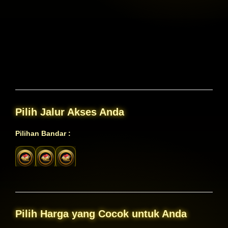
Pilih Jalur Akses Anda
Pilihan Bandar :
Sydney Terpercaya
TOGEL ONLINE
Game Terbaik
Pilih Harga yang Cocok untuk Anda