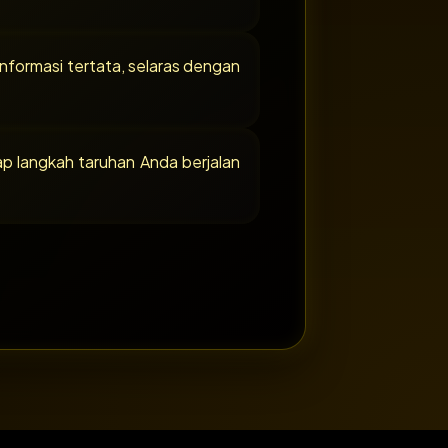
informasi tertata, selaras dengan
p langkah taruhan Anda berjalan