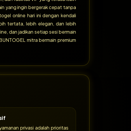
n yang ingin bergerak cepat tanpa
ogel online hari ini dengan kendali
h tertata, lebih elegan, dan lebih
ine, dan jadikan setiap sesi bermain
n TRIBUNTOGEL mitra bermain premium
sif
manan privasi adalah prioritas