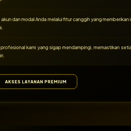
 akun dan modal Anda melalui fitur canggih yang memberikan 
s.
profesional kami yang sigap mendampingi, memastikan setia
ri.
AKSES LAYANAN PREMIUM