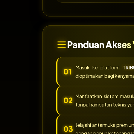
Panduan Akses
Masuk ke platform
TRI
01
dioptimalkan bagi kenyam
Manfaatkan sistem masuk 
02
tanpa hambatan teknis yan
Jelajahi antarmuka premiu
03
dengan penuh ketenanga