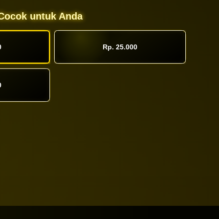
 Cocok untuk Anda
0
Rp. 25.000
0