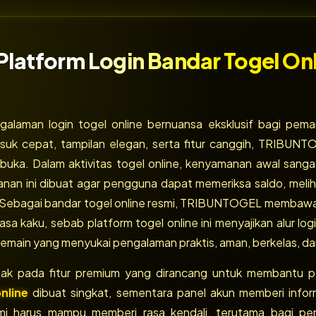
atform Login Bandar Togel Onl
alaman login togel online bernuansa eksklusif bagi pema
 masuk cepat, tampilan elegan, serta fitur canggih, TRIBU
dibuka. Dalam aktivitas togel online, kenyamanan awal san
yanan ini dibuat agar pengguna dapat memeriksa saldo, mel
ru. Sebagai bandar togel online resmi, TRIBUNTOGEL memba
rasa kaku, sebab platform togel online ini menyajikan alur log
emain yang menyukai pengalaman praktis, aman, berkelas, dan
k pada fitur premium yang dirancang untuk membantu pem
nline
dibuat singkat, sementara panel akun memberi infor
mi harus mampu memberi rasa kendali, terutama bagi pen