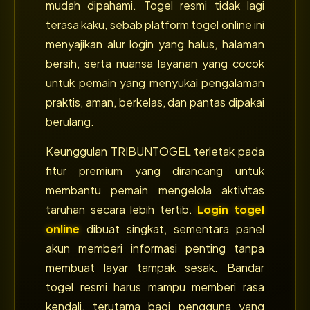
mudah dipahami. Togel resmi tidak lagi
terasa kaku, sebab platform togel online ini
menyajikan alur login yang halus, halaman
bersih, serta nuansa layanan yang cocok
untuk pemain yang menyukai pengalaman
praktis, aman, berkelas, dan pantas dipakai
berulang.
Keunggulan TRIBUNTOGEL terletak pada
fitur premium yang dirancang untuk
membantu pemain mengelola aktivitas
taruhan secara lebih tertib.
Login togel
online
dibuat singkat, sementara panel
akun memberi informasi penting tanpa
membuat layar tampak sesak. Bandar
togel resmi harus mampu memberi rasa
kendali, terutama bagi pengguna yang