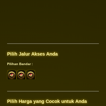
Pilih Jalur Akses Anda
Pilihan Bandar :
Sydney Terpercaya
TOGEL ONLINE
Game Terbaik
Pilih Harga yang Cocok untuk Anda