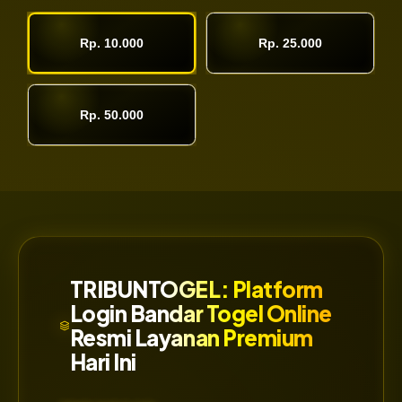
Rp. 10.000
Rp. 25.000
Rp. 50.000
TRIBUNTOGEL: Platform
Login Bandar Togel Online
Resmi Layanan Premium
Hari Ini