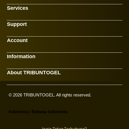
Buka
Services
Buka
Support
Buka
Account
Buka
Information
Buka
About TRIBUNTOGEL
© 2026 TRIBUNTOGEL. All rights reserved.
Indonesia / Bahasa Indonesia