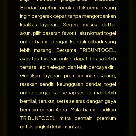
Bandar togel ini cocok untuk pemain yang
ingin bergerak cepat tanpa mengorbankan
kualitas layanan. Segera masuk, daftar
akun, pilih pasaran favorit, lalu nikmati togel
online hari ini dengan kendali pribadi yang
lebih matang. Bersama TRIBUNTOGEL,
aktivitas taruhan online dapat terasa lebih
tertata, lebih elegan, dan lebih percaya diri.
Gunakan layanan premium ini sekarang,
rasakan sendiri keunggulan bandar togel
online, dan jadikan setiap sesi bermain lebih
bernilai, terukur, serta selaras dengan gaya
bermain pilihan Anda. Mulai hari ini, jadikan
TRIBUNTOGEL mitra bermain premium
untuk langkah lebih mantap.