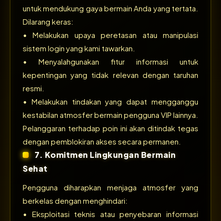
untuk mendukung gaya bermain Anda yang tertata.
Dilarang keras:
• Melakukan upaya peretasan atau manipulasi
sistem login yang kami tawarkan.
• Menyalahgunakan fitur informasi untuk
kepentingan yang tidak relevan dengan taruhan
resmi.
• Melakukan tindakan yang dapat mengganggu
kestabilan atmosfer bermain pengguna VIP lainnya.
Pelanggaran terhadap poin ini akan ditindak tegas
dengan pemblokiran akses secara permanen.
7. Komitmen Lingkungan Bermain
Sehat
Pengguna diharapkan menjaga atmosfer yang
berkelas dengan menghindari:
• Eksploitasi teknis atau penyebaran informasi