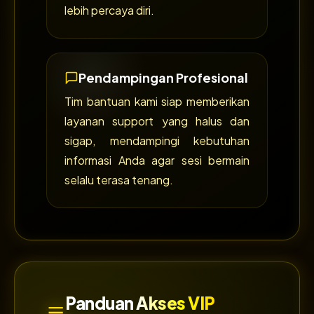
lebih percaya diri.
Pendampingan Profesional
Tim bantuan kami siap memberikan
layanan support yang halus dan
sigap, mendampingi kebutuhan
informasi Anda agar sesi bermain
selalu terasa tenang.
Panduan Akses VIP