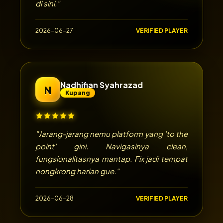
di sini."
2026-06-27
VERIFIED PLAYER
Nadhifian Syahrazad
N
Kupang
"Jarang-jarang nemu platform yang 'to the
point' gini. Navigasinya clean,
fungsionalitasnya mantap. Fix jadi tempat
nongkrong harian gue."
2026-06-28
VERIFIED PLAYER