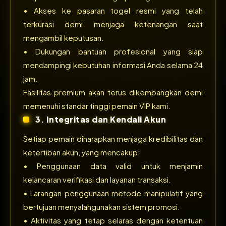
• Akses ke pasaran togel resmi yang telah
terkurasi demi menjaga ketenangan saat
mengambil keputusan.
• Dukungan bantuan profesional yang siap
mendampingi kebutuhan informasi Anda selama 24
jam.
Fasilitas premium akan terus dikembangkan demi
memenuhi standar tinggi pemain VIP kami.
3. Integritas dan Kendali Akun
Setiap pemain diharapkan menjaga kredibilitas dan
ketertiban akun, yang mencakup:
• Penggunaan data valid untuk menjamin
kelancaran verifikasi dan layanan transaksi.
• Larangan penggunaan metode manipulatif yang
bertujuan menyalahgunakan sistem promosi.
• Aktivitas yang tetap selaras dengan ketentuan