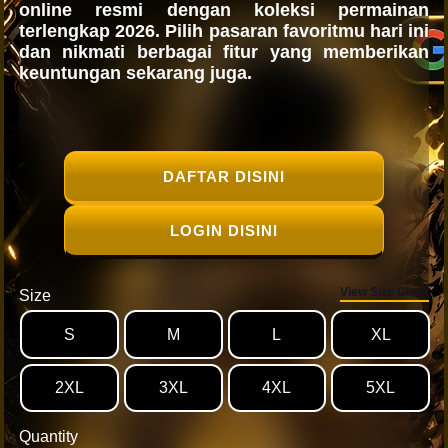
online resmi dengan koleksi permainan
terlengkap 2026. Pilih pasaran favoritmu hari ini
dan nikmati berbagai fitur yang memberikan
keuntungan sekarang juga.
DAFTAR DISINI
LOGIN DISINI
View Size Chart
Size
S
M
L
XL
2XL
3XL
4XL
5XL
Quantity