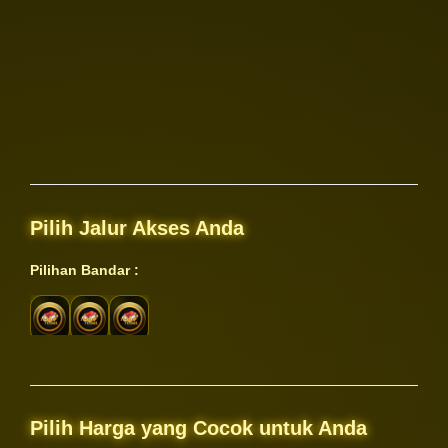
Pilih Jalur Akses Anda
Pilihan Bandar :
Sydney Terpercaya
TOGEL ONLINE
Game Terbaik
Pilih Harga yang Cocok untuk Anda