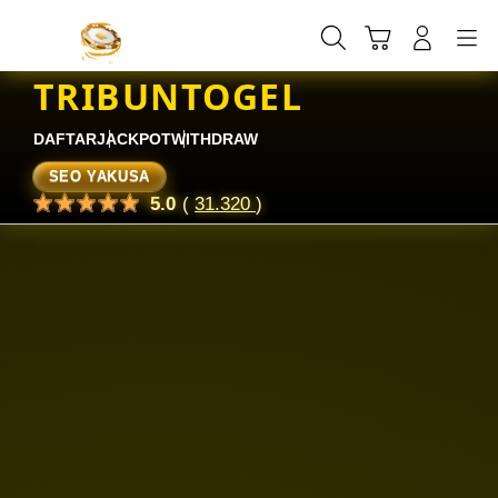
Skip
to
Cari
Troli
Login
Navigation
content
TRIBUNTOGEL
DAFTAR
JACKPOT
WITHDRAW
SEO YAKUSA
Peringkat Produk :
5.0
(
31.320
)
Jumlah Peringkat :