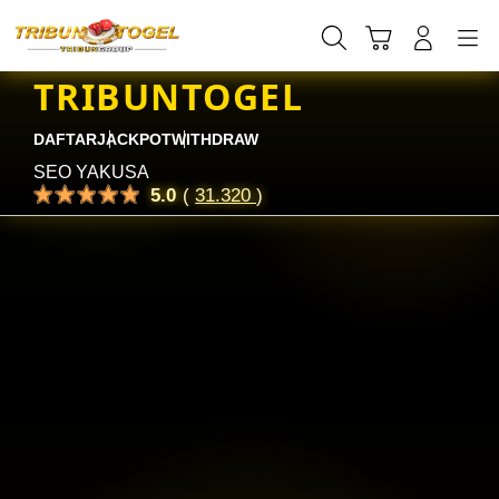
Skip
to
Cari
Troli
Login
Navigation
content
TRIBUNTOGEL
DAFTAR
JACKPOT
WITHDRAW
SEO YAKUSA
Peringkat Produk :
5.0
(
31.320
)
Jumlah Peringkat :