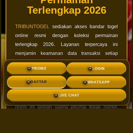
Terlengkap 2026
TRIBUNTOGEL
sediakan akses bandar togel
online resmi dengan koleksi permainan
terlengkap 2026. Layanan terpercaya ini
menjamin keamanan data transaksi setiap
member melalui proteksi enkripsi modern. Setiap
PROMO
LOGIN
pecinta permainan
togel online
dapat mengecek
variasi pilihan dari pasaran lokal hingga
DAFTAR
WHATSAPP
internasional secara transparan. Prosedur
LIVE CHAT
operasional akuntabel menjadikan bandar togel
resmi ini pilihan utama pecinta tebak nomor.
Sebagai bandar togel online teregulasi,
konsistensi pembayaran kemenangan secara