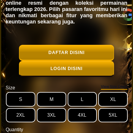
online resmi dengan koleksi permainan
terlengkap 2026. Pilih pasaran favoritmu hari ini
dan nikmati berbagai fitur yang memberikan
keuntungan sekarang juga.
DAFTAR DISINI
LOGIN DISINI
View Size Chart
Size
S
M
L
XL
2XL
3XL
4XL
5XL
Quantity