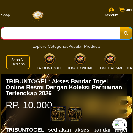
Cart
Shop
Account
Explore Categories
Popular Products
Shop All
Designs
TRIBUNTOGEL
TOGEL ONLINE
TOGEL RESMI
BA
TRIBUNTOGEL: Akses Bandar Togel
Online Resmi Dengan Koleksi Permainan
Terlengkap 2026
RP. 10.000
`2
TRIBUNTOGEL sediakan akses bandar togel