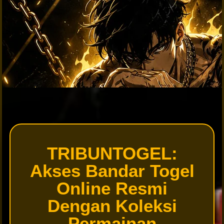
TRIBUNTOGEL:
Akses Bandar Togel
Online Resmi
Dengan Koleksi
Permainan