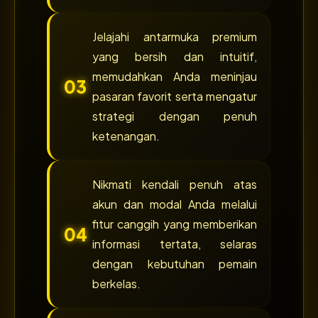
Jelajahi antarmuka premium
yang bersih dan intuitif,
memudahkan Anda meninjau
03
pasaran favorit serta mengatur
strategi dengan penuh
ketenangan.
Nikmati kendali penuh atas
akun dan modal Anda melalui
fitur canggih yang memberikan
04
informasi tertata, selaras
dengan kebutuhan pemain
berkelas.