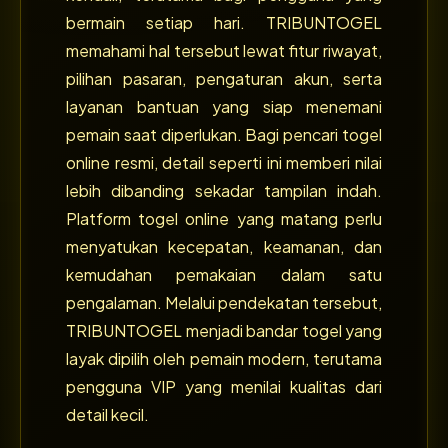
bermain setiap hari. TRIBUNTOGEL
memahami hal tersebut lewat fitur riwayat,
pilihan pasaran, pengaturan akun, serta
layanan bantuan yang siap menemani
pemain saat diperlukan. Bagi pencari togel
online resmi, detail seperti ini memberi nilai
lebih dibanding sekadar tampilan indah.
Platform togel online yang matang perlu
menyatukan kecepatan, keamanan, dan
kemudahan pemakaian dalam satu
pengalaman. Melalui pendekatan tersebut,
TRIBUNTOGEL menjadi bandar togel yang
layak dipilih oleh pemain modern, terutama
pengguna VIP yang menilai kualitas dari
detail kecil.