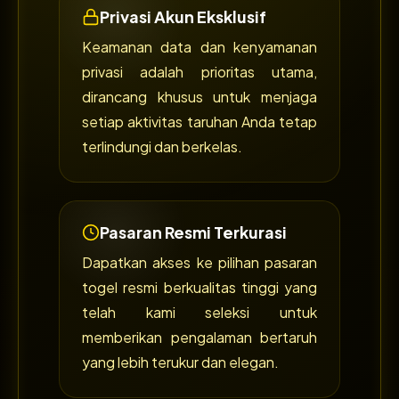
Privasi Akun Eksklusif
Keamanan data dan kenyamanan
privasi adalah prioritas utama,
dirancang khusus untuk menjaga
setiap aktivitas taruhan Anda tetap
terlindungi dan berkelas.
Pasaran Resmi Terkurasi
Dapatkan akses ke pilihan pasaran
togel resmi berkualitas tinggi yang
telah kami seleksi untuk
memberikan pengalaman bertaruh
yang lebih terukur dan elegan.