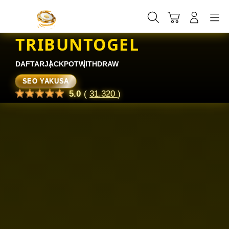
Skip
to
Cari
Troli
Login
Navigation
content
TRIBUNTOGEL
DAFTAR
JACKPOT
WITHDRAW
SEO YAKUSA
Peringkat Produk :
5.0
(
31.320
)
Jumlah Peringkat :