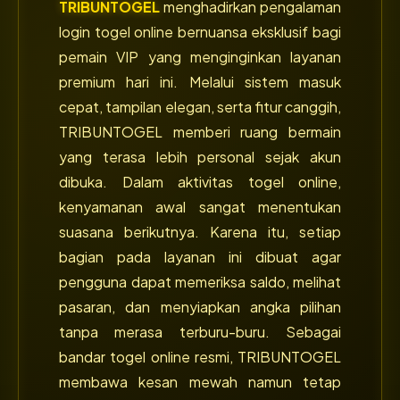
TRIBUNTOGEL
menghadirkan pengalaman
login togel online bernuansa eksklusif bagi
pemain VIP yang menginginkan layanan
premium hari ini. Melalui sistem masuk
cepat, tampilan elegan, serta fitur canggih,
TRIBUNTOGEL memberi ruang bermain
yang terasa lebih personal sejak akun
dibuka. Dalam aktivitas togel online,
kenyamanan awal sangat menentukan
suasana berikutnya. Karena itu, setiap
bagian pada layanan ini dibuat agar
pengguna dapat memeriksa saldo, melihat
pasaran, dan menyiapkan angka pilihan
tanpa merasa terburu-buru. Sebagai
bandar togel online resmi, TRIBUNTOGEL
membawa kesan mewah namun tetap