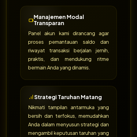
Manajemen Modal
Transparan
Panel akun kami dirancang agar
proses pemantauan saldo dan
riwayat transaksi berjalan jernih,
praktis, dan mendukung ritme
bermain Anda yang dinamis.
Strategi Taruhan Matang
Nikmati tampilan antarmuka yang
bersih dan terfokus, memudahkan
Anda dalam menyusun strategi dan
mengambil keputusan taruhan yang