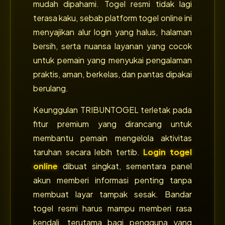
mudah dipahami. Togel resmi tidak lagi
terasa kaku, sebab platform togel online ini
menyajikan alur login yang halus, halaman
bersih, serta nuansa layanan yang cocok
untuk pemain yang menyukai pengalaman
praktis, aman, berkelas, dan pantas dipakai
berulang.
Keunggulan TRIBUNTOGEL terletak pada
fitur premium yang dirancang untuk
membantu pemain mengelola aktivitas
taruhan secara lebih tertib.
Login togel
online
dibuat singkat, sementara panel
akun memberi informasi penting tanpa
membuat layar tampak sesak. Bandar
togel resmi harus mampu memberi rasa
kendali, terutama bagi pengguna yang