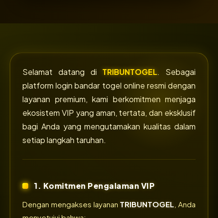
Selamat datang di
TRIBUNTOGEL
. Sebagai
platform login bandar togel online resmi dengan
layanan premium, kami berkomitmen menjaga
ekosistem VIP yang aman, tertata, dan eksklusif
bagi Anda yang mengutamakan kualitas dalam
setiap langkah taruhan.
1. Komitmen Pengalaman VIP
Dengan mengakses layanan
TRIBUNTOGEL
, Anda
menyetujui bahwa: