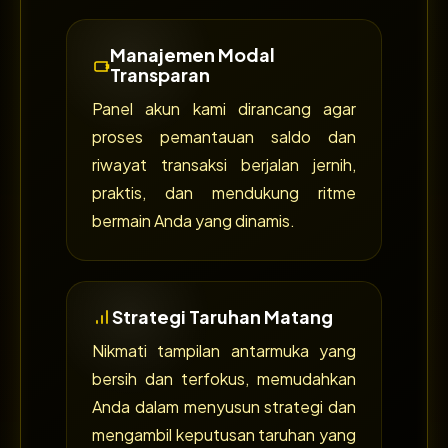
Manajemen Modal
Transparan
Panel akun kami dirancang agar
proses pemantauan saldo dan
riwayat transaksi berjalan jernih,
praktis, dan mendukung ritme
bermain Anda yang dinamis.
Strategi Taruhan Matang
Nikmati tampilan antarmuka yang
bersih dan terfokus, memudahkan
Anda dalam menyusun strategi dan
mengambil keputusan taruhan yang