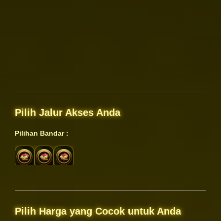
Pilih Jalur Akses Anda
Pilihan Bandar :
Sydney Terpercaya
TOGEL ONLINE
Game Terbaik
Pilih Harga yang Cocok untuk Anda