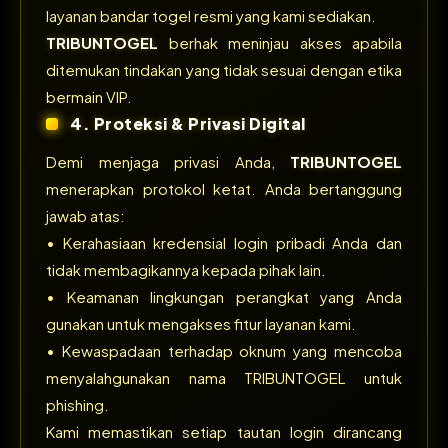
layanan bandar togel resmi yang kami sediakan.
TRIBUNTOGEL
berhak meninjau akses apabila
ditemukan tindakan yang tidak sesuai dengan etika
bermain VIP.
4. Proteksi & Privasi Digital
Demi menjaga privasi Anda,
TRIBUNTOGEL
menerapkan protokol ketat. Anda bertanggung
jawab atas:
• Kerahasiaan kredensial login pribadi Anda dan
tidak membagikannya kepada pihak lain.
• Keamanan lingkungan perangkat yang Anda
gunakan untuk mengakses fitur layanan kami.
• Kewaspadaan terhadap oknum yang mencoba
menyalahgunakan nama TRIBUNTOGEL untuk
phishing.
Kami memastikan setiap tautan login dirancang