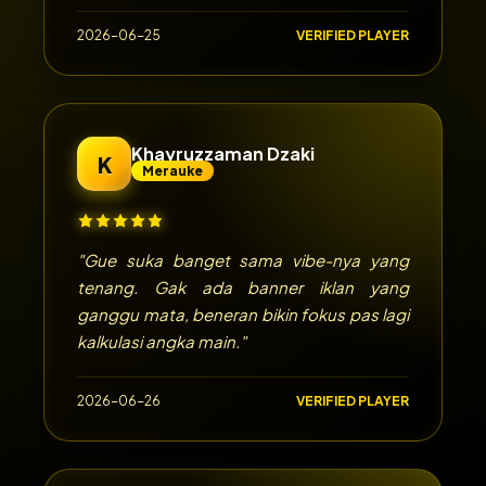
2026-06-25
VERIFIED PLAYER
Khayruzzaman Dzaki
K
Merauke
"Gue suka banget sama vibe-nya yang
tenang. Gak ada banner iklan yang
ganggu mata, beneran bikin fokus pas lagi
kalkulasi angka main."
2026-06-26
VERIFIED PLAYER