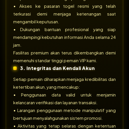
• Akses ke pasaran togel resmi yang telah
terkurasi demi menjaga ketenangan saat
mengambil keputusan.
• Dukungan bantuan profesional yang siap
mendampingi kebutuhan informasi Anda selama 24
jam.
Fasilitas premium akan terus dikembangkan demi
memenuhi standar tinggi pemain VIP kami.
3. Integritas dan Kendali Akun
Setiap pemain diharapkan menjaga kredibilitas dan
ketertiban akun, yang mencakup:
• Penggunaan data valid untuk menjamin
kelancaran verifikasi dan layanan transaksi.
• Larangan penggunaan metode manipulatif yang
bertujuan menyalahgunakan sistem promosi.
• Aktivitas yang tetap selaras dengan ketentuan