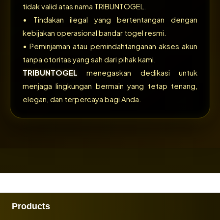
tidak valid atas nama TRIBUNTOGEL.
• Tindakan ilegal yang bertentangan dengan
kebijakan operasional bandar togel resmi.
• Peminjaman atau pemindahtanganan akses akun
tanpa otoritas yang sah dari pihak kami.
TRIBUNTOGEL
menegaskan dedikasi untuk
menjaga lingkungan bermain yang tetap tenang,
elegan, dan terpercaya bagi Anda.
Buka
Footer Navigation
Products