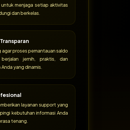
untuk menjaga setiap aktivitas
dungi dan berkelas.
Transparan
g agar proses pemantauan saldo
berjalan jernih, praktis, dan
 Anda yang dinamis.
fesional
emberikan layanan support yang
pingi kebutuhan informasi Anda
terasa tenang.