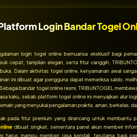
atform Login Bandar Togel Onl
alaman login togel online bernuansa eksklusif bagi pema
 masuk cepat, tampilan elegan, serta fitur canggih, TRIBU
dibuka. Dalam aktivitas togel online, kenyamanan awal san
yanan ini dibuat agar pengguna dapat memeriksa saldo, mel
ru. Sebagai bandar togel online resmi, TRIBUNTOGEL memba
rasa kaku, sebab platform togel online ini menyajikan alur log
emain yang menyukai pengalaman praktis, aman, berkelas, dan
k pada fitur premium yang dirancang untuk membantu pem
nline
dibuat singkat, sementara panel akun memberi infor
mi harus mampu memberi rasa kendali, terutama bagi pen