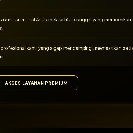
 akun dan modal Anda melalui fitur canggih yang memberikan 
s.
profesional kami yang sigap mendampingi, memastikan setia
ri.
AKSES LAYANAN PREMIUM