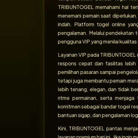
TRIBUNTOGEL memahami hal tersebu
menemani pemain saat diperlukan. Ba
indah. Platform togel online y
pengalaman. Melalui pendekatan t
pengguna VIP yang menilai kualitas da
Layanan VIP pada TRIBUNTOGEL 
respons cepat dan fasilitas lebi
pemilihan pasaran sampai pengelol
tetapi juga membantu pemain me
lebih tenang, elegan, dan tidak b
ritme permainan, serta menjaga
komitmen sebagai bandar togel res
bantuan sigap, dan pengalaman log
Kini, TRIBUNTOGEL pantas menjad
layanan premium hari ini. Jika ingin 