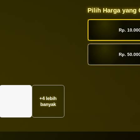
Pilih Harga yang
Rp. 10.00
Rp. 50.00
+4 lebih
banyak