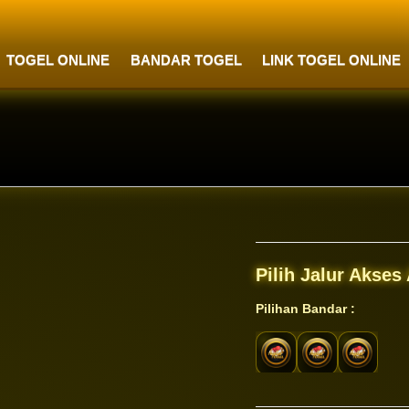
TOGEL ONLINE
BANDAR TOGEL
LINK TOGEL ONLINE
Pilih Jalur Akses
Pilihan Bandar :
Sydney Terpercaya
TOGEL ONLINE
Game Terbaik