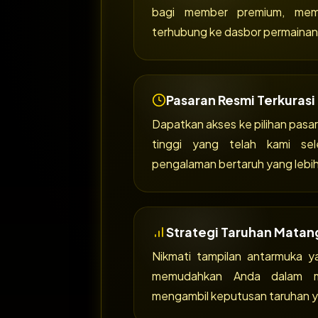
bagi member premium, mem
terhubung ke dasbor permainan
Pasaran Resmi Terkurasi
Dapatkan akses ke pilihan pasar
tinggi yang telah kami sel
pengalaman bertaruh yang lebih
Strategi Taruhan Matan
Nikmati tampilan antarmuka y
memudahkan Anda dalam m
mengambil keputusan taruhan ya