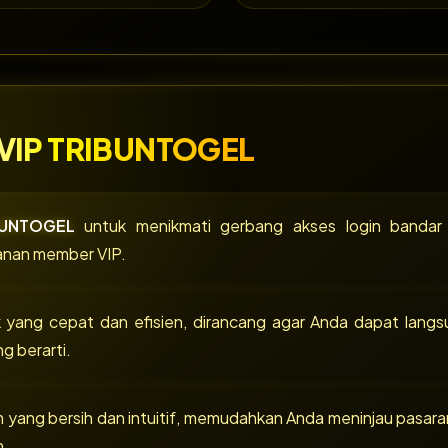
 VIP TRIBUNTOGEL
BUNTOGEL
untuk menikmati gerbang akses login bandar 
anan member VIP.
yang cepat dan efisien, dirancang agar Anda dapat langsun
g berarti.
m yang bersih dan intuitif, memudahkan Anda meninjau pasaran
n.