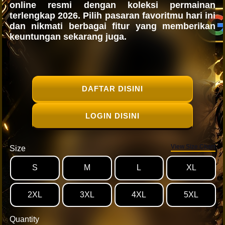
online resmi dengan koleksi permainan
terlengkap 2026. Pilih pasaran favoritmu hari ini
dan nikmati berbagai fitur yang memberikan
keuntungan sekarang juga.
DAFTAR DISINI
LOGIN DISINI
View Size Chart
Size
S
M
L
XL
2XL
3XL
4XL
5XL
Quantity