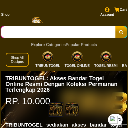
Cart
Shop
Account
Explore Categories
Popular Products
Shop All
Designs
TRIBUNTOGEL
TOGEL ONLINE
TOGEL RESMI
BA
TRIBUNTOGEL: Akses Bandar Togel
Online Resmi Dengan Koleksi Permainan
Terlengkap 2026
RP. 10.000
`2
TRIBUNTOGEL sediakan akses bandar togel