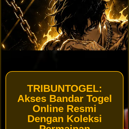
TRIBUNTOGEL:
Akses Bandar Togel
Online Resmi
Dengan Koleksi
Permainan