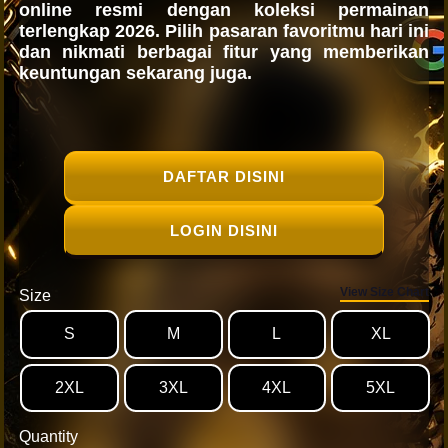
online resmi dengan koleksi permainan
terlengkap 2026. Pilih pasaran favoritmu hari ini
dan nikmati berbagai fitur yang memberikan
keuntungan sekarang juga.
DAFTAR DISINI
LOGIN DISINI
View Size Chart
Size
S
M
L
XL
2XL
3XL
4XL
5XL
Quantity