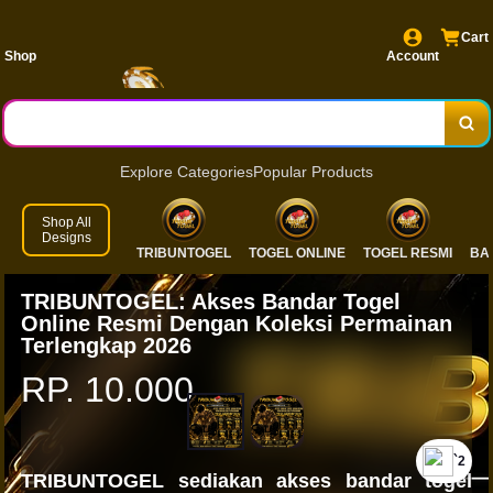
Cart
Shop
Account
Explore Categories
Popular Products
Shop All
Designs
TRIBUNTOGEL
TOGEL ONLINE
TOGEL RESMI
BA
TRIBUNTOGEL: Akses Bandar Togel
Online Resmi Dengan Koleksi Permainan
Terlengkap 2026
RP. 10.000
`2
TRIBUNTOGEL sediakan akses bandar togel