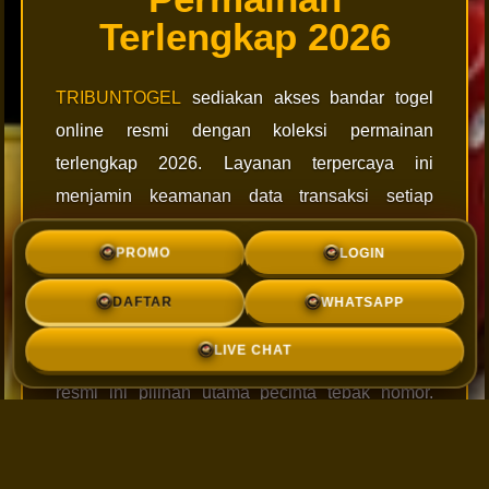
Terlengkap 2026
TRIBUNTOGEL
sediakan akses bandar togel
online resmi dengan koleksi permainan
terlengkap 2026. Layanan terpercaya ini
menjamin keamanan data transaksi setiap
member melalui proteksi enkripsi modern. Setiap
PROMO
LOGIN
pecinta permainan
togel online
dapat mengecek
variasi pilihan dari pasaran lokal hingga
DAFTAR
WHATSAPP
internasional secara transparan. Prosedur
LIVE CHAT
operasional akuntabel menjadikan bandar togel
resmi ini pilihan utama pecinta tebak nomor.
Sebagai bandar togel online teregulasi,
konsistensi pembayaran kemenangan secara