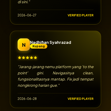
di sini."
2026-06-27
VERIFIED PLAYER
Nadhifian Syahrazad
N
Kupang
"Jarang-jarang nemu platform yang 'to the
point' gini. Navigasinya clean,
fungsionalitasnya mantap. Fix jadi tempat
nongkrong harian gue."
2026-06-28
VERIFIED PLAYER