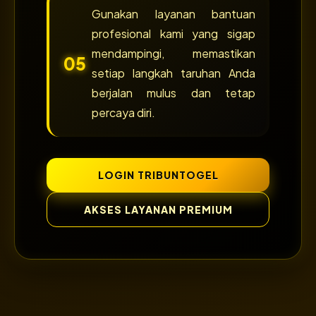
Gunakan layanan bantuan
profesional kami yang sigap
mendampingi, memastikan
05
setiap langkah taruhan Anda
berjalan mulus dan tetap
percaya diri.
LOGIN TRIBUNTOGEL
AKSES LAYANAN PREMIUM