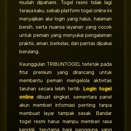
mudah dipahami. Togel resmi tidak lagi
terasa kaku, sebab platform togel online ini
menyajikan alur login yang halus, halaman
bersih, serta nuansa layanan yang cocok
untuk pemain yang menyukai pengalaman
praktis, aman, berkelas, dan pantas dipakai
berulang.
Keunggulan TRIBUNTOGEL terletak pada
fitur premium yang dirancang untuk
membantu pemain mengelola aktivitas
taruhan secara lebih tertib.
Login togel
online
dibuat singkat, sementara panel
akun memberi informasi penting tanpa
membuat layar tampak sesak. Bandar
togel resmi harus mampu memberi rasa
kendali, terutama bagi pengguna yang