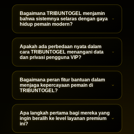
Bagaimana TRIBUNTOGEL menjamin
bahwa sistemnya selaras dengan gaya
hidup pemain modern?
Apakah ada perbedaan nyata dalam
cara TRIBUNTOGEL menangani data
dan privasi pengguna VIP?
Bagaimana peran fitur bantuan dalam
menjaga kepercayaan pemain di
TRIBUNTOGEL?
Apa langkah pertama bagi mereka yang
ingin beralih ke level layanan premium
ini?