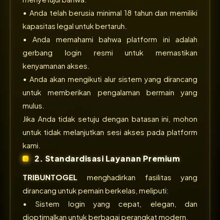
• Anda telah berusia minimal 18 tahun dan memiliki
kapasitas legal untuk bertaruh.
• Anda memahami bahwa platform ini adalah
gerbang login resmi untuk memastikan
kenyamanan akses.
• Anda akan mengikuti alur sistem yang dirancang
untuk memberikan pengalaman bermain yang
mulus.
Jika Anda tidak setuju dengan batasan ini, mohon
untuk tidak melanjutkan sesi akses pada platform
kami.
2. Standardisasi Layanan Premium
TRIBUNTOGEL
menghadirkan fasilitas yang
dirancang untuk pemain berkelas, meliputi:
• Sistem login yang cepat, elegan, dan
dioptimalkan untuk berbagai perangkat modern.