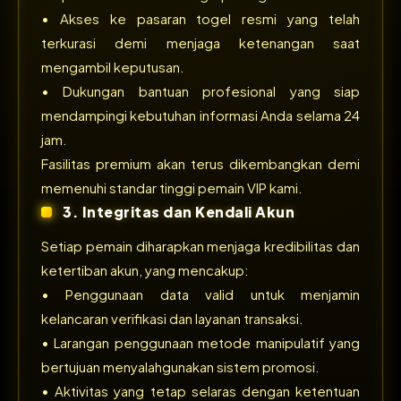
• Akses ke pasaran togel resmi yang telah
terkurasi demi menjaga ketenangan saat
mengambil keputusan.
• Dukungan bantuan profesional yang siap
mendampingi kebutuhan informasi Anda selama 24
jam.
Fasilitas premium akan terus dikembangkan demi
memenuhi standar tinggi pemain VIP kami.
3. Integritas dan Kendali Akun
Setiap pemain diharapkan menjaga kredibilitas dan
ketertiban akun, yang mencakup:
• Penggunaan data valid untuk menjamin
kelancaran verifikasi dan layanan transaksi.
• Larangan penggunaan metode manipulatif yang
bertujuan menyalahgunakan sistem promosi.
• Aktivitas yang tetap selaras dengan ketentuan