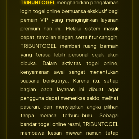
TRIBUNTOGEL
menghadirkan pengalaman
login togel online bernuansa eksklusif bagi
pemain VIP yang menginginkan layanan
premium hari ini. Melalui sistem masuk
cepat, tampilan elegan, serta fitur canggih,
TRIBUNTOGEL memberi ruang bermain
yang terasa lebih personal sejak akun
dibuka. Dalam aktivitas togel online,
kenyamanan awal sangat menentukan
suasana berikutnya. Karena itu, setiap
bagian pada layanan ini dibuat agar
pengguna dapat memeriksa saldo, melihat
pasaran, dan menyiapkan angka pilihan
tanpa merasa terburu-buru. Sebagai
bandar togel online resmi, TRIBUNTOGEL
membawa kesan mewah namun tetap