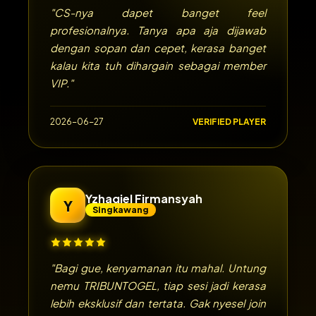
"CS-nya dapet banget feel
profesionalnya. Tanya apa aja dijawab
dengan sopan dan cepet, kerasa banget
kalau kita tuh dihargain sebagai member
VIP."
2026-06-27
VERIFIED PLAYER
Yzhaqiel Firmansyah
Y
Singkawang
"Bagi gue, kenyamanan itu mahal. Untung
nemu TRIBUNTOGEL, tiap sesi jadi kerasa
lebih eksklusif dan tertata. Gak nyesel join