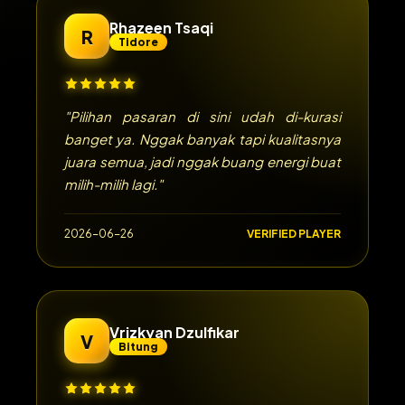
Rhazeen Tsaqi
R
Tidore
"Pilihan pasaran di sini udah di-kurasi
banget ya. Nggak banyak tapi kualitasnya
juara semua, jadi nggak buang energi buat
milih-milih lagi."
2026-06-26
VERIFIED PLAYER
Vrizkyan Dzulfikar
V
Bitung