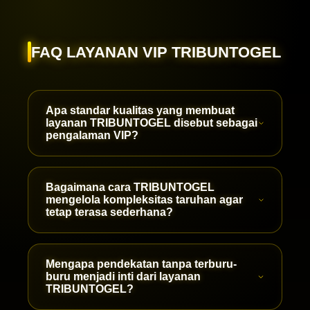
FAQ LAYANAN VIP TRIBUNTOGEL
Apa standar kualitas yang membuat
layanan TRIBUNTOGEL disebut sebagai
pengalaman VIP?
Bagaimana cara TRIBUNTOGEL
mengelola kompleksitas taruhan agar
tetap terasa sederhana?
Mengapa pendekatan tanpa terburu-
buru menjadi inti dari layanan
TRIBUNTOGEL?