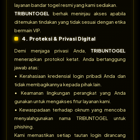
layanan bandar togel resmi yang kami sediakan.
TRIBUNTOGEL
berhak meninjau akses apabila
ditemukan tindakan yang tidak sesuai dengan etika
bermain VIP.
4. Proteksi & Privasi Digital
Demi menjaga privasi Anda,
TRIBUNTOGEL
menerapkan protokol ketat. Anda bertanggung
jawab atas:
• Kerahasiaan kredensial login pribadi Anda dan
tidak membagikannya kepada pihak lain.
• Keamanan lingkungan perangkat yang Anda
gunakan untuk mengakses fitur layanan kami.
• Kewaspadaan terhadap oknum yang mencoba
menyalahgunakan nama TRIBUNTOGEL untuk
phishing.
Kami memastikan setiap tautan login dirancang