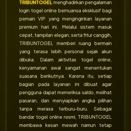
TRIBUNTOGEL
menghadirkan pengalaman
login togel online bernuansa eksklusif bagi
pemain VIP yang menginginkan layanan
premium hari ini. Melalui sistem masuk
cepat, tampilan elegan, serta fitur canggih,
TRIBUNTOGEL memberi ruang bermain
yang terasa lebih personal sejak akun
dibuka. Dalam aktivitas togel online,
kenyamanan awal sangat menentukan
suasana berikutnya. Karena itu, setiap
bagian pada layanan ini dibuat agar
pengguna dapat memeriksa saldo, melihat
pasaran, dan menyiapkan angka pilihan
tanpa merasa terburu-buru. Sebagai
bandar togel online resmi, TRIBUNTOGEL
membawa kesan mewah namun tetap