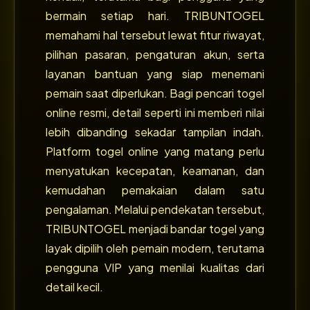
bermain setiap hari. TRIBUNTOGEL
memahami hal tersebut lewat fitur riwayat,
pilihan pasaran, pengaturan akun, serta
layanan bantuan yang siap menemani
pemain saat diperlukan. Bagi pencari togel
online resmi, detail seperti ini memberi nilai
lebih dibanding sekadar tampilan indah.
Platform togel online yang matang perlu
menyatukan kecepatan, keamanan, dan
kemudahan pemakaian dalam satu
pengalaman. Melalui pendekatan tersebut,
TRIBUNTOGEL menjadi bandar togel yang
layak dipilih oleh pemain modern, terutama
pengguna VIP yang menilai kualitas dari
detail kecil.