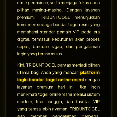
ritme permainan, serta menjaga fokus pada
pilihan masing-masing. Dengan layanan
premium, TRIBUNTOGEL menunjukkan
komitmen sebagai bandar togel resmi yang
memahami standar pemain VIP pada era
digital, termasuk kebutuhan akan proses
cepat, bantuan sigap, dan pengalaman
login yang terasa mulus.
Kini, TRIBUNTOGEL pantas menjadi pilihan
utama bagi Anda yang mencari
platform
login bandar togel online resmi
dengan
layanan premium hari ini. Jika ingin
menikmati togel online resmi melalui sistem
modern, fitur canggih, dan fasilitas VIP
yang terasa lebih nyaman, TRIBUNTOGEL
siap memberi pengalaman berbeda.