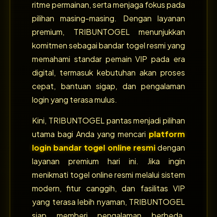
ritme permainan, serta menjaga fokus pada
pilihan masing-masing. Dengan layanan
premium, TRIBUNTOGEL menunjukkan
komitmen sebagai bandar togel resmi yang
memahami standar pemain VIP pada era
digital, termasuk kebutuhan akan proses
cepat, bantuan sigap, dan pengalaman
login yang terasa mulus.
Kini, TRIBUNTOGEL pantas menjadi pilihan
utama bagi Anda yang mencari
platform
login bandar togel online resmi
dengan
layanan premium hari ini. Jika ingin
menikmati togel online resmi melalui sistem
modern, fitur canggih, dan fasilitas VIP
yang terasa lebih nyaman, TRIBUNTOGEL
siap memberi pengalaman berbeda.