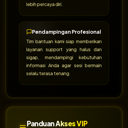
lebih percaya diri.
Pendampingan Profesional
Tim bantuan kami siap memberikan
layanan support yang halus dan
sigap, mendampingi kebutuhan
informasi Anda agar sesi bermain
selalu terasa tenang.
Panduan Akses VIP