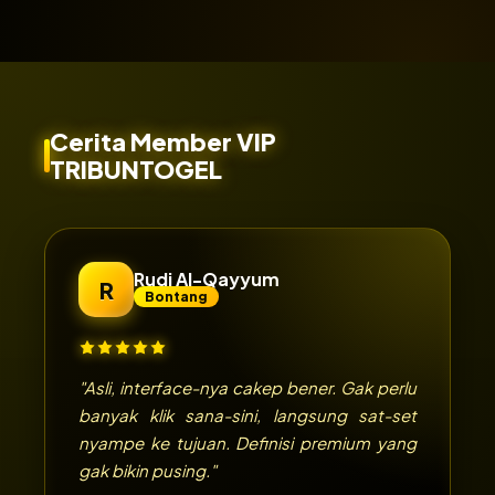
Cerita Member VIP
TRIBUNTOGEL
Rudi Al-Qayyum
R
Bontang
"Asli, interface-nya cakep bener. Gak perlu
banyak klik sana-sini, langsung sat-set
nyampe ke tujuan. Definisi premium yang
gak bikin pusing."