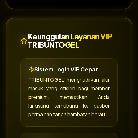
Keunggulan Layanan VIP
TRIBUNTOGEL
Sistem Login VIP Cepat
TRIBUNTOGEL menghadirkan alur
masuk yang efisien bagi member
premium, memastikan Anda
langsung terhubung ke dasbor
permainan tanpa hambatan berarti.