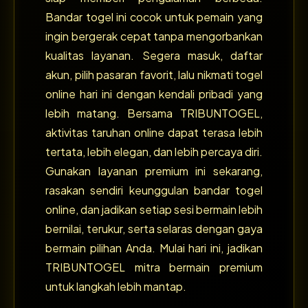
Bandar togel ini cocok untuk pemain yang
ingin bergerak cepat tanpa mengorbankan
kualitas layanan. Segera masuk, daftar
akun, pilih pasaran favorit, lalu nikmati togel
online hari ini dengan kendali pribadi yang
lebih matang. Bersama TRIBUNTOGEL,
aktivitas taruhan online dapat terasa lebih
tertata, lebih elegan, dan lebih percaya diri.
Gunakan layanan premium ini sekarang,
rasakan sendiri keunggulan bandar togel
online, dan jadikan setiap sesi bermain lebih
bernilai, terukur, serta selaras dengan gaya
bermain pilihan Anda. Mulai hari ini, jadikan
TRIBUNTOGEL mitra bermain premium
untuk langkah lebih mantap.