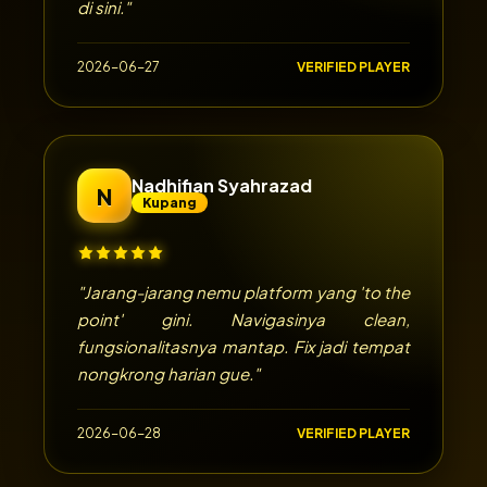
di sini."
2026-06-27
VERIFIED PLAYER
Nadhifian Syahrazad
N
Kupang
"Jarang-jarang nemu platform yang 'to the
point' gini. Navigasinya clean,
fungsionalitasnya mantap. Fix jadi tempat
nongkrong harian gue."
2026-06-28
VERIFIED PLAYER