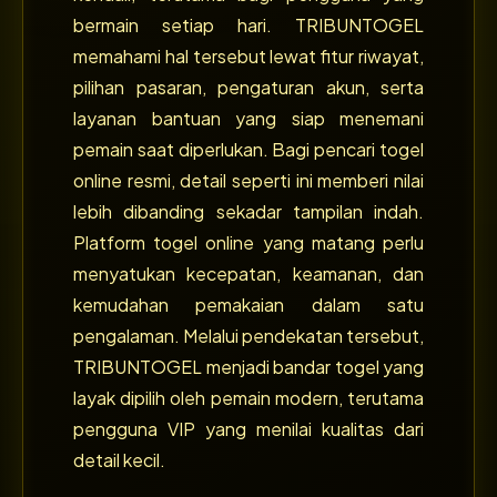
bermain setiap hari. TRIBUNTOGEL
memahami hal tersebut lewat fitur riwayat,
pilihan pasaran, pengaturan akun, serta
layanan bantuan yang siap menemani
pemain saat diperlukan. Bagi pencari togel
online resmi, detail seperti ini memberi nilai
lebih dibanding sekadar tampilan indah.
Platform togel online yang matang perlu
menyatukan kecepatan, keamanan, dan
kemudahan pemakaian dalam satu
pengalaman. Melalui pendekatan tersebut,
TRIBUNTOGEL menjadi bandar togel yang
layak dipilih oleh pemain modern, terutama
pengguna VIP yang menilai kualitas dari
detail kecil.