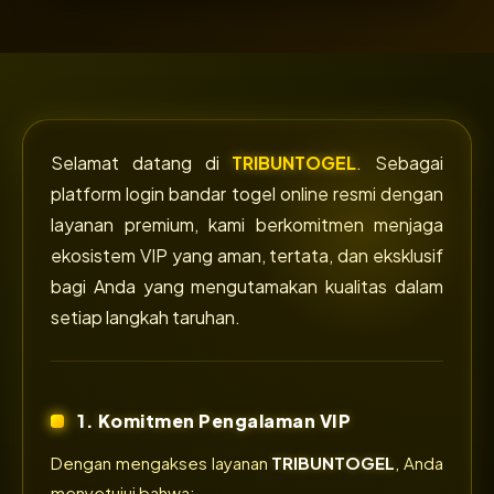
Selamat datang di
TRIBUNTOGEL
. Sebagai
platform login bandar togel online resmi dengan
layanan premium, kami berkomitmen menjaga
ekosistem VIP yang aman, tertata, dan eksklusif
bagi Anda yang mengutamakan kualitas dalam
setiap langkah taruhan.
1. Komitmen Pengalaman VIP
Dengan mengakses layanan
TRIBUNTOGEL
, Anda
menyetujui bahwa: