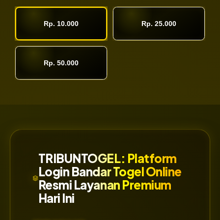
Rp. 10.000
Rp. 25.000
Rp. 50.000
TRIBUNTOGEL: Platform
Login Bandar Togel Online
Resmi Layanan Premium
Hari Ini