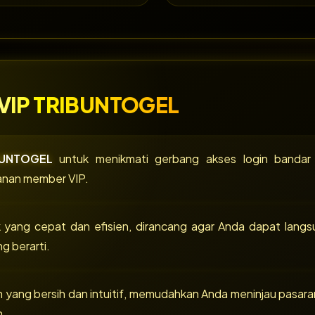
 VIP TRIBUNTOGEL
BUNTOGEL
untuk menikmati gerbang akses login bandar 
anan member VIP.
yang cepat dan efisien, dirancang agar Anda dapat langsun
g berarti.
m yang bersih dan intuitif, memudahkan Anda meninjau pasaran
n.