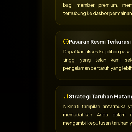
bagi member premium, mem
terhubung ke dasbor permainan
Pasaran Resmi Terkurasi
Dapatkan akses ke pilihan pasar
tinggi yang telah kami sel
pengalaman bertaruh yang lebih
Strategi Taruhan Matan
Nikmati tampilan antarmuka y
memudahkan Anda dalam m
mengambil keputusan taruhan ya