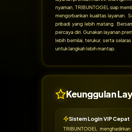
nyaman, TRIBUNTOGEL siap memberi
mengorbankan kualitas layanan. Seg
pribadi yang lebih matang. Bersam
percaya diri. Gunakan layanan premi
lebih bernilai, terukur, serta sel
untuk langkah lebih mantap.
Keunggulan La
Sistem Login VIP Cepat
TRIBUNTOGEL menghadirkan a