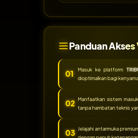
Panduan Akses
Masuk ke platform
TRI
01
dioptimalkan bagi kenyam
Manfaatkan sistem masuk 
02
tanpa hambatan teknis yan
Jelajahi antarmuka premiu
03
dengan penuh ketenanga