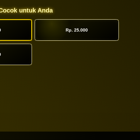
 Cocok untuk Anda
0
Rp. 25.000
0