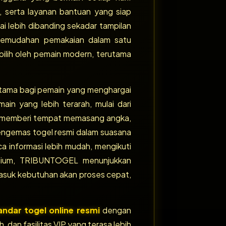
, serta layanan bantuan yang siap
lai lebih dibanding sekadar tampilan
 kemudahan pemakaian dalam satu
ilih oleh pemain modern, terutama
utama bagi pemain yang menghargai
in yang lebih terarah, mulai dari
nya memberi tempat memasang angka,
gemas togel resmi dalam suasana
a informasi lebih mudah, mengikuti
remium, TRIBUNTOGEL menunjukkan
masuk kebutuhan akan proses cepat,
andar togel online resmi
dengan
h, dan fasilitas VIP yang terasa lebih