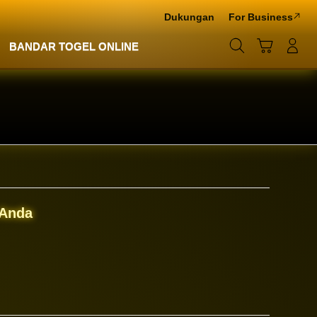
Dukungan
For Business
Cari
Troli
Login/Sign-Up
BANDAR TOGEL ONLINE
Cari
 Anda