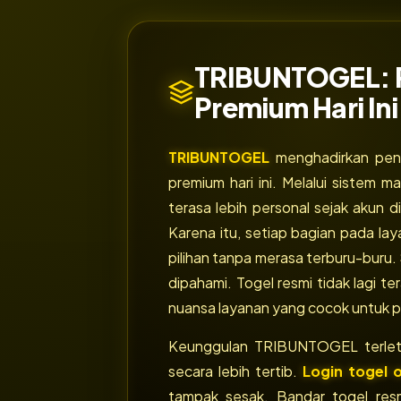
TRIBUNTOGEL: Pl
Premium Hari Ini
TRIBUNTOGEL
menghadirkan peng
premium hari ini. Melalui sistem
terasa lebih personal sejak akun 
Karena itu, setiap bagian pada la
pilihan tanpa merasa terburu-bu
dipahami. Togel resmi tidak lagi te
nuansa layanan yang cocok untuk p
Keunggulan TRIBUNTOGEL terleta
secara lebih tertib.
Login togel o
tampak sesak. Bandar togel res