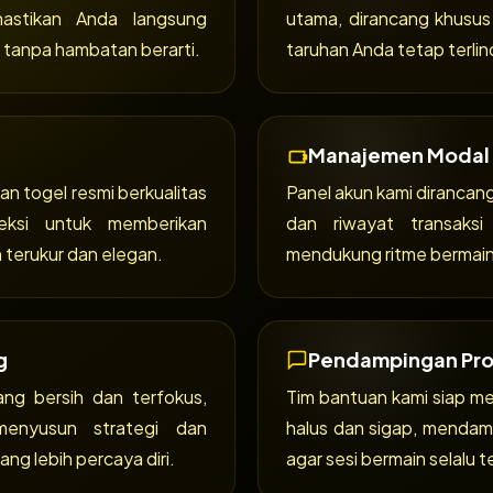
astikan Anda langsung
utama, dirancang khusus 
 tanpa hambatan berarti.
taruhan Anda tetap terlin
Manajemen Modal 
an togel resmi berkualitas
Panel akun kami dirancan
eksi untuk memberikan
dan riwayat transaksi 
 terukur dan elegan.
mendukung ritme bermain
g
Pendampingan Pro
ang bersih dan terfokus,
Tim bantuan kami siap m
enyusun strategi dan
halus dan sigap, mendam
ng lebih percaya diri.
agar sesi bermain selalu 