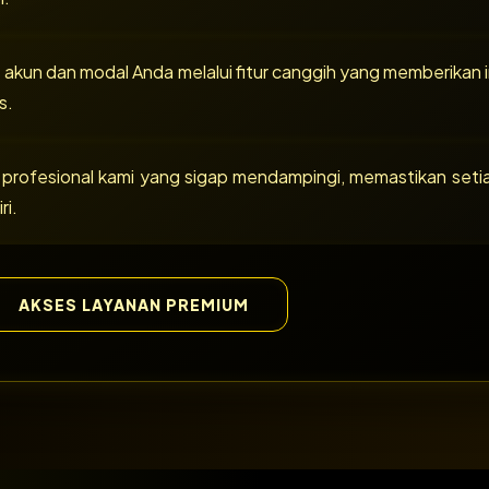
 akun dan modal Anda melalui fitur canggih yang memberikan 
s.
profesional kami yang sigap mendampingi, memastikan setia
ri.
AKSES LAYANAN PREMIUM