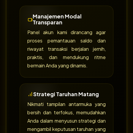
Manajemen Modal
Transparan
Panel akun kami dirancang agar
proses pemantauan saldo dan
riwayat transaksi berjalan jernih,
praktis, dan mendukung ritme
bermain Anda yang dinamis.
Strategi Taruhan Matang
Nikmati tampilan antarmuka yang
bersih dan terfokus, memudahkan
Anda dalam menyusun strategi dan
mengambil keputusan taruhan yang