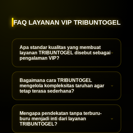
FAQ LAYANAN VIP TRIBUNTOGEL
Apa standar kualitas yang membuat
layanan TRIBUNTOGEL disebut sebagai
pengalaman VIP?
Bagaimana cara TRIBUNTOGEL
mengelola kompleksitas taruhan agar
tetap terasa sederhana?
Mengapa pendekatan tanpa terburu-
buru menjadi inti dari layanan
TRIBUNTOGEL?