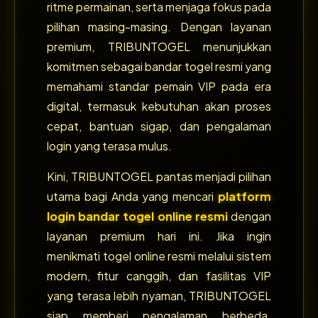
ritme permainan, serta menjaga fokus pada
pilihan masing-masing. Dengan layanan
premium, TRIBUNTOGEL menunjukkan
komitmen sebagai bandar togel resmi yang
memahami standar pemain VIP pada era
digital, termasuk kebutuhan akan proses
cepat, bantuan sigap, dan pengalaman
login yang terasa mulus.
Kini, TRIBUNTOGEL pantas menjadi pilihan
utama bagi Anda yang mencari
platform
login bandar togel online resmi
dengan
layanan premium hari ini. Jika ingin
menikmati togel online resmi melalui sistem
modern, fitur canggih, dan fasilitas VIP
yang terasa lebih nyaman, TRIBUNTOGEL
siap memberi pengalaman berbeda.