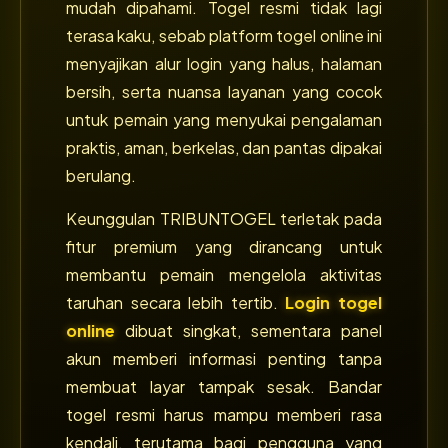
mudah dipahami. Togel resmi tidak lagi
terasa kaku, sebab platform togel online ini
menyajikan alur login yang halus, halaman
bersih, serta nuansa layanan yang cocok
untuk pemain yang menyukai pengalaman
praktis, aman, berkelas, dan pantas dipakai
berulang.
Keunggulan TRIBUNTOGEL terletak pada
fitur premium yang dirancang untuk
membantu pemain mengelola aktivitas
taruhan secara lebih tertib.
Login togel
online
dibuat singkat, sementara panel
akun memberi informasi penting tanpa
membuat layar tampak sesak. Bandar
togel resmi harus mampu memberi rasa
kendali, terutama bagi pengguna yang