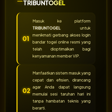
TRIBUNTOGEL
Masuk ke platform
TRIBUNTOGEL
untuk
menikmati gerbang akses login
01
bandar togel online resmi yang
telah dioptimalkan bagi
kenyamanan member VIP.
Manfaatkan sistem masuk yang
cepat dan efisien, dirancang
agar Anda dapat langsung
02
memulai sesi taruhan hari ini
tanpa hambatan teknis yang
berarti.