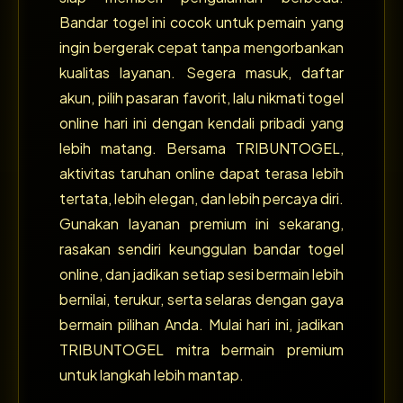
Bandar togel ini cocok untuk pemain yang
ingin bergerak cepat tanpa mengorbankan
kualitas layanan. Segera masuk, daftar
akun, pilih pasaran favorit, lalu nikmati togel
online hari ini dengan kendali pribadi yang
lebih matang. Bersama TRIBUNTOGEL,
aktivitas taruhan online dapat terasa lebih
tertata, lebih elegan, dan lebih percaya diri.
Gunakan layanan premium ini sekarang,
rasakan sendiri keunggulan bandar togel
online, dan jadikan setiap sesi bermain lebih
bernilai, terukur, serta selaras dengan gaya
bermain pilihan Anda. Mulai hari ini, jadikan
TRIBUNTOGEL mitra bermain premium
untuk langkah lebih mantap.