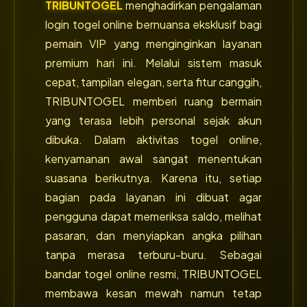
TRIBUNTOGEL
menghadirkan pengalaman
login togel online bernuansa eksklusif bagi
pemain VIP yang menginginkan layanan
premium hari ini. Melalui sistem masuk
cepat, tampilan elegan, serta fitur canggih,
TRIBUNTOGEL memberi ruang bermain
yang terasa lebih personal sejak akun
dibuka. Dalam aktivitas togel online,
kenyamanan awal sangat menentukan
suasana berikutnya. Karena itu, setiap
bagian pada layanan ini dibuat agar
pengguna dapat memeriksa saldo, melihat
pasaran, dan menyiapkan angka pilihan
tanpa merasa terburu-buru. Sebagai
bandar togel online resmi, TRIBUNTOGEL
membawa kesan mewah namun tetap