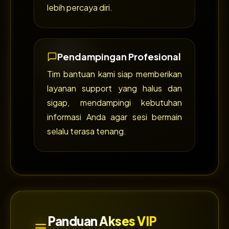
lebih percaya diri.
Pendampingan Profesional
Tim bantuan kami siap memberikan
layanan support yang halus dan
sigap, mendampingi kebutuhan
informasi Anda agar sesi bermain
selalu terasa tenang.
Panduan Akses VIP