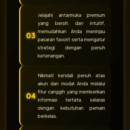
Jelajahi antarmuka premium
yang bersih dan intuitif,
memudahkan Anda meninjau
03
pasaran favorit serta mengatur
strategi dengan penuh
ketenangan.
Nikmati kendali penuh atas
akun dan modal Anda melalui
fitur canggih yang memberikan
04
informasi tertata, selaras
dengan kebutuhan pemain
berkelas.