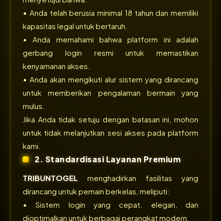
• Anda telah berusia minimal 18 tahun dan memiliki
kapasitas legal untuk bertaruh.
• Anda memahami bahwa platform ini adalah
gerbang login resmi untuk memastikan
kenyamanan akses.
• Anda akan mengikuti alur sistem yang dirancang
untuk memberikan pengalaman bermain yang
mulus.
Jika Anda tidak setuju dengan batasan ini, mohon
untuk tidak melanjutkan sesi akses pada platform
kami.
2. Standardisasi Layanan Premium
TRIBUNTOGEL
menghadirkan fasilitas yang
dirancang untuk pemain berkelas, meliputi:
• Sistem login yang cepat, elegan, dan
dioptimalkan untuk berbagai perangkat modern.