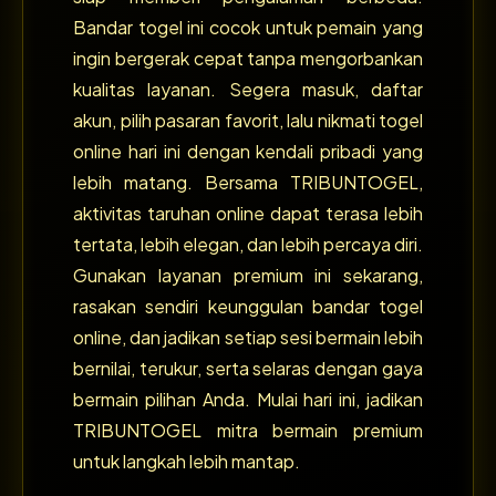
Bandar togel ini cocok untuk pemain yang
ingin bergerak cepat tanpa mengorbankan
kualitas layanan. Segera masuk, daftar
akun, pilih pasaran favorit, lalu nikmati togel
online hari ini dengan kendali pribadi yang
lebih matang. Bersama TRIBUNTOGEL,
aktivitas taruhan online dapat terasa lebih
tertata, lebih elegan, dan lebih percaya diri.
Gunakan layanan premium ini sekarang,
rasakan sendiri keunggulan bandar togel
online, dan jadikan setiap sesi bermain lebih
bernilai, terukur, serta selaras dengan gaya
bermain pilihan Anda. Mulai hari ini, jadikan
TRIBUNTOGEL mitra bermain premium
untuk langkah lebih mantap.