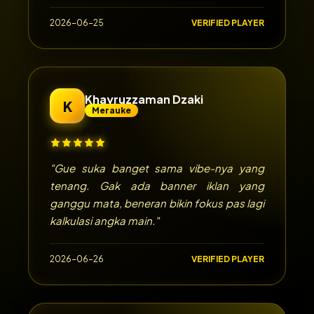
2026-06-25
VERIFIED PLAYER
Khayruzzaman Dzaki
K
Merauke
"Gue suka banget sama vibe-nya yang
tenang. Gak ada banner iklan yang
ganggu mata, beneran bikin fokus pas lagi
kalkulasi angka main."
2026-06-26
VERIFIED PLAYER