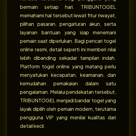
bermain setiap hari. TRIBUNTOGEL
memahami hal tersebut lewat fitur riwayat,
pilihan pasaran, pengaturan akun, serta
layanan bantuan yang siap menemani
pemain saat diperlukan. Bagi pencari togel
online resmi, detail seperti ini memberi nilai
lebih dibanding sekadar tampilan indah.
Platform togel online yang matang perlu
menyatukan kecepatan, keamanan, dan
kemudahan pemakaian dalam satu
pengalaman. Melalui pendekatan tersebut,
TRIBUNTOGEL menjadi bandar togel yang
layak dipilih oleh pemain modern, terutama
pengguna VIP yang menilai kualitas dari
detail kecil.