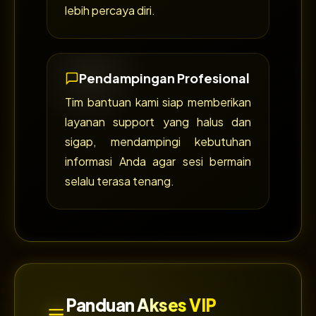
lebih percaya diri.
Pendampingan Profesional
Tim bantuan kami siap memberikan
layanan support yang halus dan
sigap, mendampingi kebutuhan
informasi Anda agar sesi bermain
selalu terasa tenang.
Panduan Akses VIP