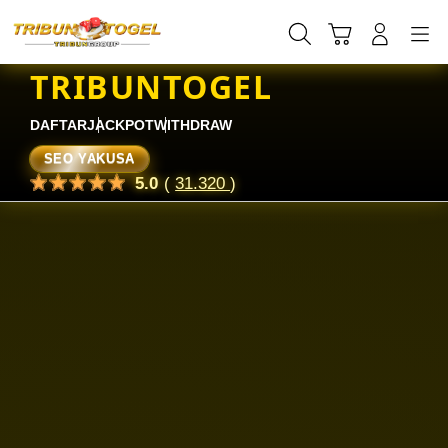
Skip
to
Cari
Troli
Login
Navigation
content
TRIBUNTOGEL
DAFTAR
JACKPOT
WITHDRAW
SEO YAKUSA
Peringkat Produk :
5.0
(
31.320
)
Jumlah Peringkat :