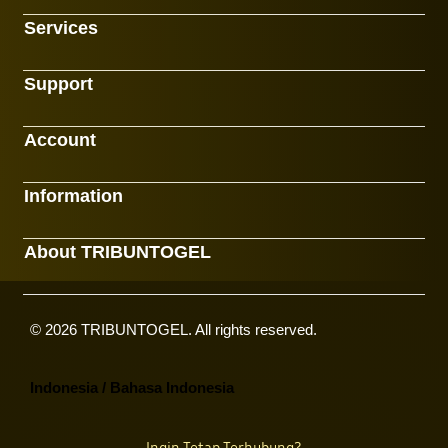
Buka
Services
Buka
Support
Buka
Account
Buka
Information
Buka
About TRIBUNTOGEL
© 2026 TRIBUNTOGEL. All rights reserved.
Indonesia / Bahasa Indonesia