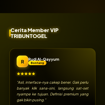
Cerita Member VIP
TRIBUNTOGEL
Rudi Al-Qayyum
R
Bontang
"Asli, interface-nya cakep bener. Gak perlu
banyak klik sana-sini, langsung sat-set
nyampe ke tujuan. Definisi premium yang
gak bikin pusing."