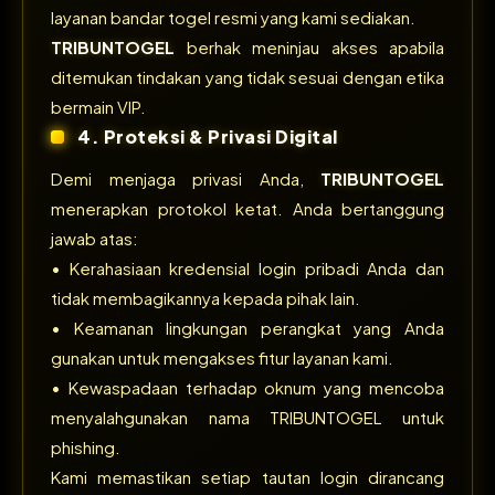
layanan bandar togel resmi yang kami sediakan.
TRIBUNTOGEL
berhak meninjau akses apabila
ditemukan tindakan yang tidak sesuai dengan etika
bermain VIP.
4. Proteksi & Privasi Digital
Demi menjaga privasi Anda,
TRIBUNTOGEL
menerapkan protokol ketat. Anda bertanggung
jawab atas:
• Kerahasiaan kredensial login pribadi Anda dan
tidak membagikannya kepada pihak lain.
• Keamanan lingkungan perangkat yang Anda
gunakan untuk mengakses fitur layanan kami.
• Kewaspadaan terhadap oknum yang mencoba
menyalahgunakan nama TRIBUNTOGEL untuk
phishing.
Kami memastikan setiap tautan login dirancang