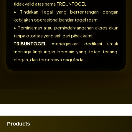
tidak valid atas nama TRIBUNTOGEL.
• Tindakan ilegal yang bertentangan dengan
kebijakan operasional bandar togel resmi.
• Peminjaman atau pemindahtanganan akses akun
tanpa otoritas yang sah dari pihak kami.
TRIBUNTOGEL
menegaskan dedikasi untuk
menjaga lingkungan bermain yang tetap tenang,
elegan, dan terpercaya bagi Anda.
Buka
Footer Navigation
Products