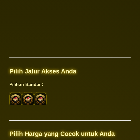
Pilih Jalur Akses Anda
Pilihan Bandar :
Sydney Terpercaya
TOGEL ONLINE
Game Terbaik
Pilih Harga yang Cocok untuk Anda