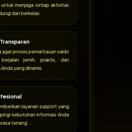
untuk menjaga setiap aktivitas
dungi dan berkelas.
Transparan
g agar proses pemantauan saldo
berjalan jernih, praktis, dan
 Anda yang dinamis.
fesional
emberikan layanan support yang
pingi kebutuhan informasi Anda
terasa tenang.