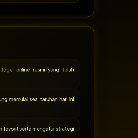
togel online resmi yang telah
g memulai sesi taruhan hari ini
 favorit serta mengatur strategi