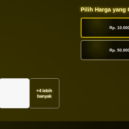
Pilih Harga yang
Rp. 10.00
Rp. 50.00
+4 lebih
banyak