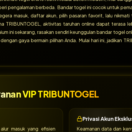
 pengalaman berbeda. Bandar togel ini cocok untuk pemai
era masuk, daftar akun, pilih pasaran favorit, lalu nikmati t
a TRIBUNTOGEL, aktivitas taruhan online dapat terasa lebi
um ini sekarang, rasakan sendiri keunggulan bandar togel onl
aras dengan gaya bermain pilihan Anda. Mulai hari ini, jadika
yanan VIP TRIBUNTOGEL
Privasi Akun Eksklu
lur masuk yang efisien
Keamanan data dan kenya