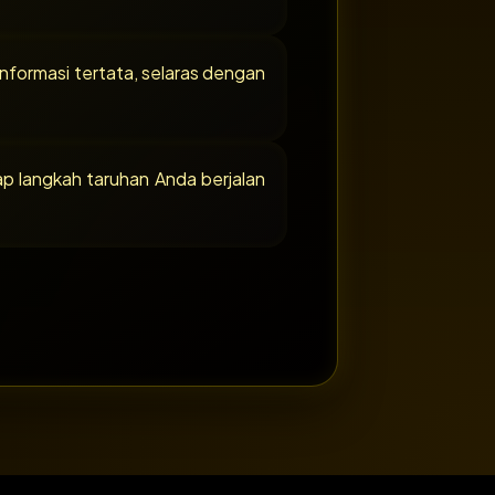
informasi tertata, selaras dengan
p langkah taruhan Anda berjalan