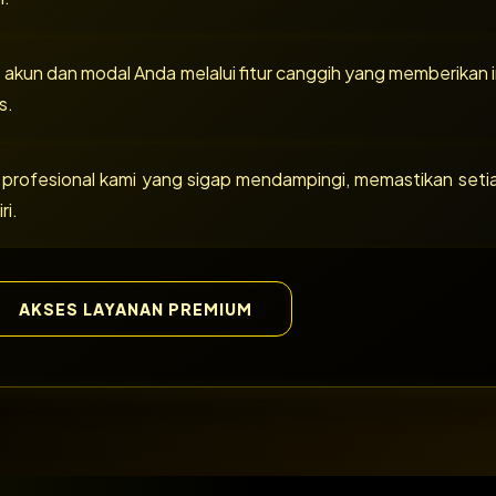
 akun dan modal Anda melalui fitur canggih yang memberikan 
s.
profesional kami yang sigap mendampingi, memastikan setia
ri.
AKSES LAYANAN PREMIUM