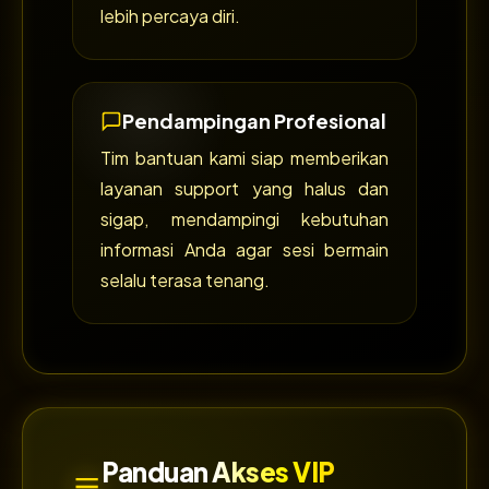
lebih percaya diri.
Pendampingan Profesional
Tim bantuan kami siap memberikan
layanan support yang halus dan
sigap, mendampingi kebutuhan
informasi Anda agar sesi bermain
selalu terasa tenang.
Panduan Akses VIP