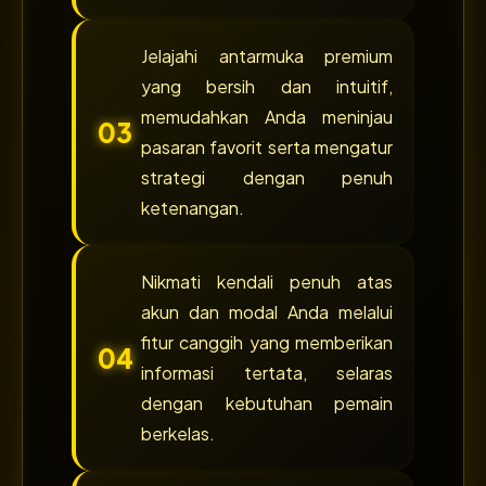
Jelajahi antarmuka premium
yang bersih dan intuitif,
memudahkan Anda meninjau
03
pasaran favorit serta mengatur
strategi dengan penuh
ketenangan.
Nikmati kendali penuh atas
akun dan modal Anda melalui
fitur canggih yang memberikan
04
informasi tertata, selaras
dengan kebutuhan pemain
berkelas.