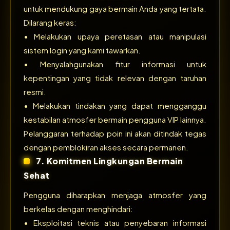
untuk mendukung gaya bermain Anda yang tertata.
Dilarang keras:
• Melakukan upaya peretasan atau manipulasi
sistem login yang kami tawarkan.
• Menyalahgunakan fitur informasi untuk
kepentingan yang tidak relevan dengan taruhan
resmi.
• Melakukan tindakan yang dapat mengganggu
kestabilan atmosfer bermain pengguna VIP lainnya.
Pelanggaran terhadap poin ini akan ditindak tegas
dengan pemblokiran akses secara permanen.
7. Komitmen Lingkungan Bermain
Sehat
Pengguna diharapkan menjaga atmosfer yang
berkelas dengan menghindari:
• Eksploitasi teknis atau penyebaran informasi