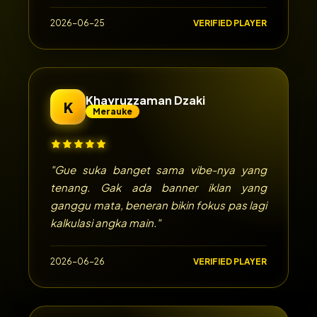
2026-06-25
VERIFIED PLAYER
Khayruzzaman Dzaki
K
Merauke
"Gue suka banget sama vibe-nya yang
tenang. Gak ada banner iklan yang
ganggu mata, beneran bikin fokus pas lagi
kalkulasi angka main."
2026-06-26
VERIFIED PLAYER