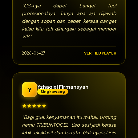
"CS-nya dapet banget feel
profesionalnya. Tanya apa aja dijawab
dengan sopan dan cepet, kerasa banget
kalau kita tuh dihargain sebagai member
VIP."
2026-06-27
VERIFIED PLAYER
Yzhaqiel Firmansyah
Y
Singkawang
"Bagi gue, kenyamanan itu mahal. Untung
nemu TRIBUNTOGEL, tiap sesi jadi kerasa
lebih eksklusif dan tertata. Gak nyesel join