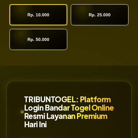
Rp. 10.000
Rp. 25.000
Rp. 50.000
TRIBUNTOGEL: Platform
Login Bandar Togel Online
Resmi Layanan Premium
Hari Ini