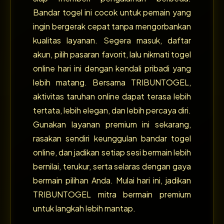
Bandar togel ini cocok untuk pemain yang
ingin bergerak cepat tanpa mengorbankan
kualitas layanan. Segera masuk, daftar
akun, pilih pasaran favorit, lalu nikmati togel
online hari ini dengan kendali pribadi yang
lebih matang. Bersama TRIBUNTOGEL,
aktivitas taruhan online dapat terasa lebih
tertata, lebih elegan, dan lebih percaya diri.
Gunakan layanan premium ini sekarang,
rasakan sendiri keunggulan bandar togel
online, dan jadikan setiap sesi bermain lebih
bernilai, terukur, serta selaras dengan gaya
bermain pilihan Anda. Mulai hari ini, jadikan
TRIBUNTOGEL mitra bermain premium
untuk langkah lebih mantap.