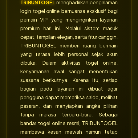
TRIBUNTOGEL
menghadirkan pengalaman
login togel online bernuansa eksklusif bagi
pemain VIP yang menginginkan layanan
premium hari ini. Melalui sistem masuk
cepat, tampilan elegan, serta fitur canggih,
TRIBUNTOGEL memberi ruang bermain
yang terasa lebih personal sejak akun
dibuka. Dalam aktivitas togel online,
kenyamanan awal sangat menentukan
suasana berikutnya. Karena itu, setiap
bagian pada layanan ini dibuat agar
pengguna dapat memeriksa saldo, melihat
pasaran, dan menyiapkan angka pilihan
tanpa merasa terburu-buru. Sebagai
bandar togel online resmi, TRIBUNTOGEL
membawa kesan mewah namun tetap