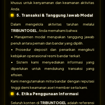
khusus untuk kenyamanan dan keamanan aktivitas
Anda.
5. Transaksi & Tanggung Jawab Modal
Dalam mengelola aktivitas taruhan melalui
TRIBUNTOGEL
, Anda memahami bahwa:
• Manajemen modal merupakan tanggung jawab
penuh antara pemain dan bandar yang dipilih.
• Prosedur deposit dan penarikan mengikuti
kebijakan operasional resmi bandar terkait.
• Sistem kami menyediakan informasi yang
diperlukan untuk mendukung transaksi yang
efisien.
Kami mengutamakan mitra bandar dengan reputasi
tinggi demi keamanan aset member setia kami.
6. Etika Penggunaan Informasi
Seluruh konten di
TRIBUNTOGEL
adalah referensi