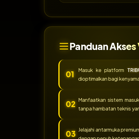
Panduan Akses
Masuk ke platform
TRI
01
dioptimalkan bagi kenyam
Manfaatkan sistem masuk 
02
tanpa hambatan teknis yan
Jelajahi antarmuka premiu
03
dengan penuh ketenanga