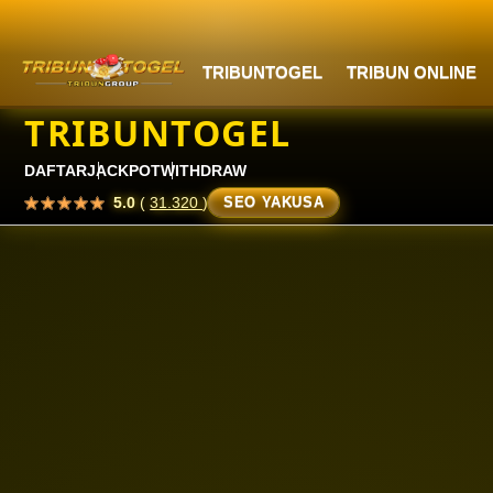
Skip
to
content
TRIBUNTOGEL
TRIBUN ONLINE
TRIBUNTOGEL
DAFTAR
JACKPOT
WITHDRAW
Peringkat Produk :
5.0
(
31.320
)
SEO YAKUSA
Jumlah Peringkat :