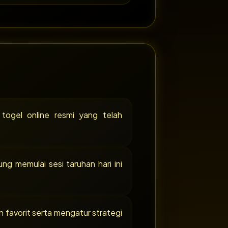
togel online resmi yang telah
g memulai sesi taruhan hari ini
 favorit serta mengatur strategi