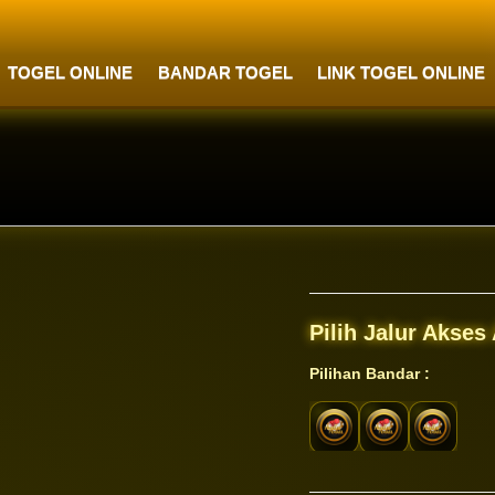
TOGEL ONLINE
BANDAR TOGEL
LINK TOGEL ONLINE
Pilih Jalur Akses
Pilihan Bandar :
Sydney Terpercaya
TOGEL ONLINE
Game Terbaik