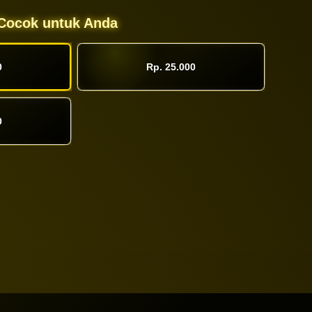
 Cocok untuk Anda
0
Rp. 25.000
0