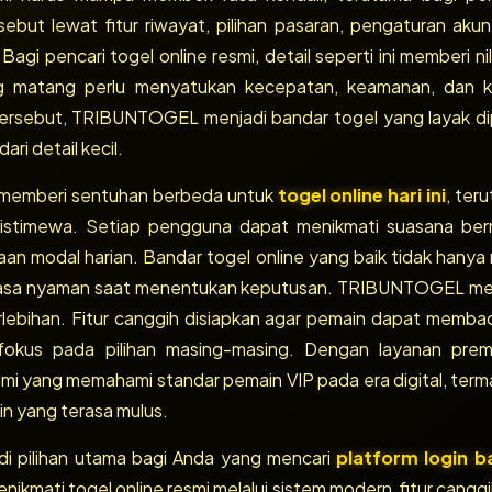
t lewat fitur riwayat, pilihan pasaran, pengaturan akun
gi pencari togel online resmi, detail seperti ini memberi ni
ang matang perlu menyatukan kecepatan, keamanan, dan
ersebut, TRIBUNTOGEL menjadi bandar togel yang layak dip
ri detail kecil.
memberi sentuhan berbeda untuk
togel online hari ini
, ter
h istimewa. Setiap pengguna dapat menikmati suasana berma
aan modal harian. Bandar togel online yang baik tidak ha
rasa nyaman saat menentukan keputusan. TRIBUNTOGEL men
erlebihan. Fitur canggih disiapkan agar pemain dapat membac
 fokus pada pilihan masing-masing. Dengan layanan p
mi yang memahami standar pemain VIP pada era digital, ter
in yang terasa mulus.
i pilihan utama bagi Anda yang mencari
platform login b
menikmati togel online resmi melalui sistem modern, fitur canggi