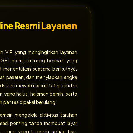
ine Resmi Layanan
in VIP yang menginginkan layanan
NTOGEL memberi ruang bermain yang
gat menentukan suasana berikutnya.
ihat pasaran, dan menyiapkan angka
wa kesan mewah namun tetap mudah
in yang halus, halaman bersih, serta
 pantas dipakai berulang.
ain mengelola aktivitas taruhan
masi penting tanpa membuat layar
gguna yang bermain setiap hari.