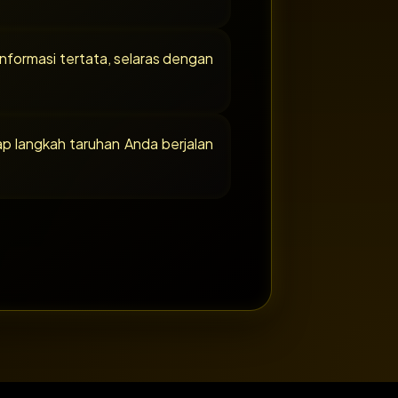
informasi tertata, selaras dengan
p langkah taruhan Anda berjalan