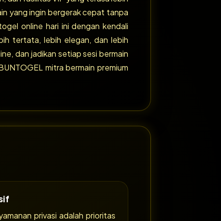
n yang ingin bergerak cepat tanpa
ogel online hari ini dengan kendali
h tertata, lebih elegan, dan lebih
ine, dan jadikan setiap sesi bermain
n TRIBUNTOGEL mitra bermain premium
sif
manan privasi adalah prioritas