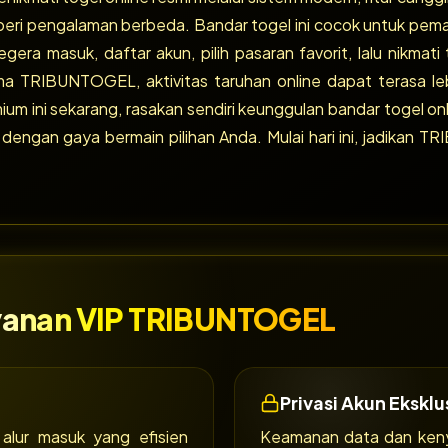
 pengalaman berbeda. Bandar togel ini cocok untuk pemai
era masuk, daftar akun, pilih pasaran favorit, lalu nikmati t
a TRIBUNTOGEL, aktivitas taruhan online dapat terasa lebi
um ini sekarang, rasakan sendiri keunggulan bandar togel onl
aras dengan gaya bermain pilihan Anda. Mulai hari ini, jadika
yanan VIP TRIBUNTOGEL
Privasi Akun Eksklu
lur masuk yang efisien
Keamanan data dan kenya