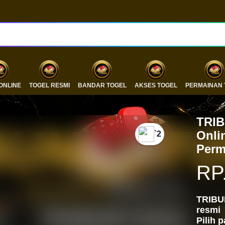
ONLINE
TOGEL RESMI
BANDAR TOGEL
AKSES TOGEL
PERMAINAN 
TRIB
Onli
`2
Perm
RP
TRIBU
resmi
Pilih 