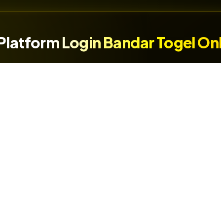
atform Login Bandar Togel Onl
alaman login togel online bernuansa eksklusif bagi pema
 masuk cepat, tampilan elegan, serta fitur canggih, TRIBU
dibuka. Dalam aktivitas togel online, kenyamanan awal san
yanan ini dibuat agar pengguna dapat memeriksa saldo, mel
ru. Sebagai bandar togel online resmi, TRIBUNTOGEL memba
rasa kaku, sebab platform togel online ini menyajikan alur log
emain yang menyukai pengalaman praktis, aman, berkelas, dan
k pada fitur premium yang dirancang untuk membantu pem
nline
dibuat singkat, sementara panel akun memberi infor
mi harus mampu memberi rasa kendali, terutama bagi pen