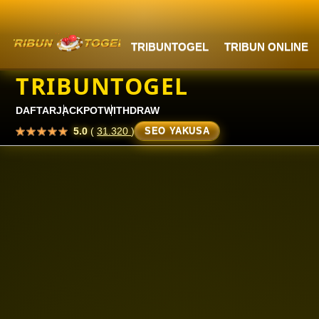
Skip
to
content
TRIBUNTOGEL
TRIBUN ONLINE
TRIBUNTOGEL
DAFTAR
JACKPOT
WITHDRAW
Peringkat Produk :
5.0
(
31.320
)
SEO YAKUSA
Jumlah Peringkat :