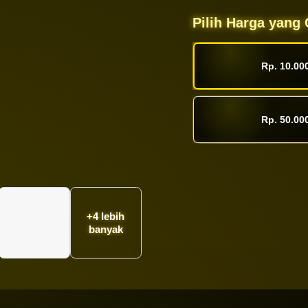
Pilih Harga yang
Rp. 10.00
Rp. 50.00
+4 lebih
banyak