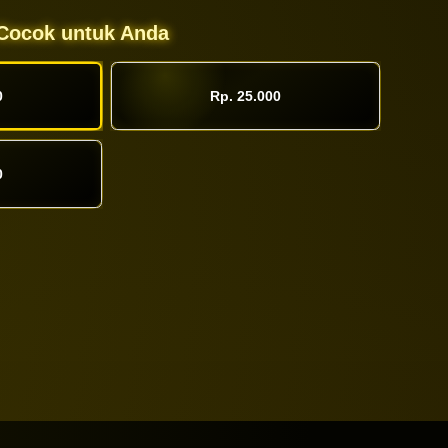
 Cocok untuk Anda
0
Rp. 25.000
0