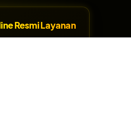
ine Resmi Layanan
in VIP yang menginginkan layanan
NTOGEL memberi ruang bermain yang
gat menentukan suasana berikutnya.
ihat pasaran, dan menyiapkan angka
wa kesan mewah namun tetap mudah
in yang halus, halaman bersih, serta
 pantas dipakai berulang.
ain mengelola aktivitas taruhan
masi penting tanpa membuat layar
gguna yang bermain setiap hari.