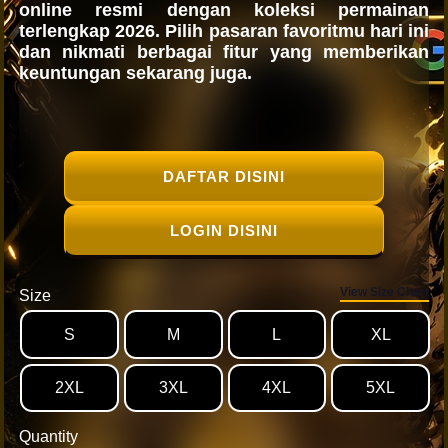
online resmi dengan koleksi permainan
terlengkap 2026. Pilih pasaran favoritmu hari ini
dan nikmati berbagai fitur yang memberikan
keuntungan sekarang juga.
DAFTAR DISINI
LOGIN DISINI
View Size Chart
Size
S
M
L
XL
2XL
3XL
4XL
5XL
Quantity