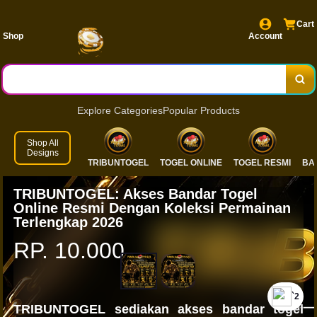
Cart
Shop
Account
Explore Categories
Popular Products
Shop All
Designs
TRIBUNTOGEL
TOGEL ONLINE
TOGEL RESMI
BA
TRIBUNTOGEL: Akses Bandar Togel
Online Resmi Dengan Koleksi Permainan
Terlengkap 2026
RP. 10.000
`2
TRIBUNTOGEL sediakan akses bandar togel