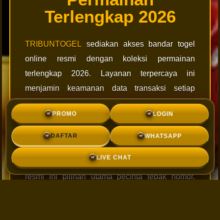
Terlengkap 2026
TRIBUNTOGEL
sediakan akses bandar togel
online resmi dengan koleksi permainan
terlengkap 2026. Layanan terpercaya ini
menjamin keamanan data transaksi setiap
member melalui proteksi enkripsi modern. Setiap
PROMO
LOGIN
pecinta permainan
togel online
dapat mengecek
variasi pilihan dari pasaran lokal hingga
WHATSAPP
DAFTAR
internasional secara transparan. Prosedur
LIVE CHAT
operasional akuntabel menjadikan bandar togel
resmi ini pilihan utama pecinta tebak nomor.
Sebagai bandar togel online teregulasi,
konsistensi pembayaran kemenangan secara