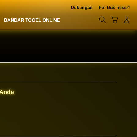
Dukungan
For Business
Cari
Troli
Login/Sign-Up
BANDAR TOGEL ONLINE
Cari
 Anda