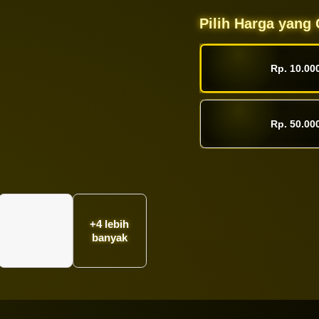
Pilih Harga yang
Rp. 10.00
Rp. 50.00
+4 lebih
banyak