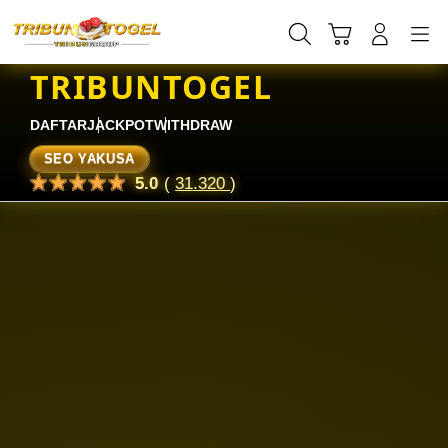
Skip
to
Cari
Troli
Login
Navigation
content
TRIBUNTOGEL
DAFTAR
JACKPOT
WITHDRAW
SEO YAKUSA
Peringkat Produk :
5.0
(
31.320
)
Jumlah Peringkat :