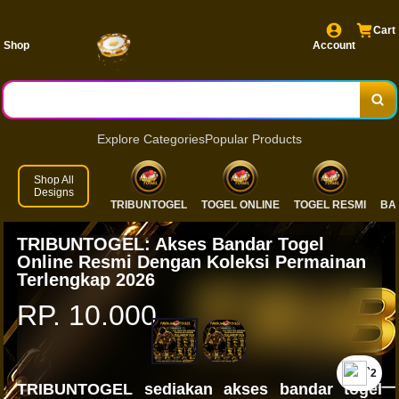
Cart
Shop
Account
Explore Categories
Popular Products
Shop All
Designs
TRIBUNTOGEL
TOGEL ONLINE
TOGEL RESMI
BA
TRIBUNTOGEL: Akses Bandar Togel
Online Resmi Dengan Koleksi Permainan
Terlengkap 2026
RP. 10.000
`2
TRIBUNTOGEL sediakan akses bandar togel