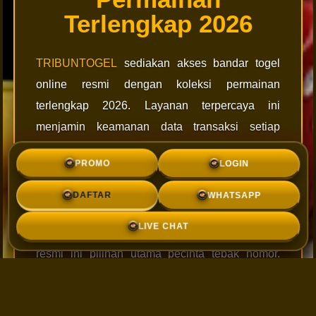
Terlengkap 2026
TRIBUNTOGEL
sediakan akses bandar togel
online resmi dengan koleksi permainan
terlengkap 2026. Layanan terpercaya ini
menjamin keamanan data transaksi setiap
member melalui proteksi enkripsi modern. Setiap
PROMO
LOGIN
pecinta permainan
togel online
dapat mengecek
variasi pilihan dari pasaran lokal hingga
DAFTAR
WHATSAPP
internasional secara transparan. Prosedur
LIVE CHAT
operasional akuntabel menjadikan bandar togel
resmi ini pilihan utama pecinta tebak nomor.
Sebagai bandar togel online teregulasi,
konsistensi pembayaran kemenangan secara