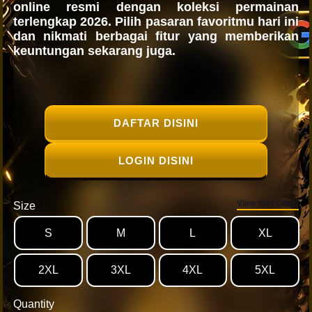
online resmi dengan koleksi permainan
terlengkap 2026. Pilih pasaran favoritmu hari ini
dan nikmati berbagai fitur yang memberikan
keuntungan sekarang juga.
DAFTAR DISINI
LOGIN DISINI
View Size Chart
Size
S
M
L
XL
2XL
3XL
4XL
5XL
Quantity