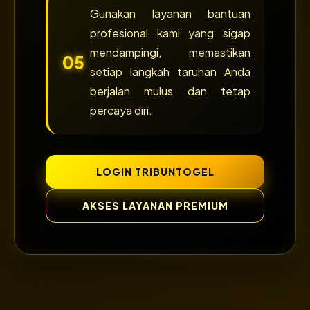
Gunakan layanan bantuan
profesional kami yang sigap
mendampingi, memastikan
05
setiap langkah taruhan Anda
berjalan mulus dan tetap
percaya diri.
LOGIN TRIBUNTOGEL
AKSES LAYANAN PREMIUM