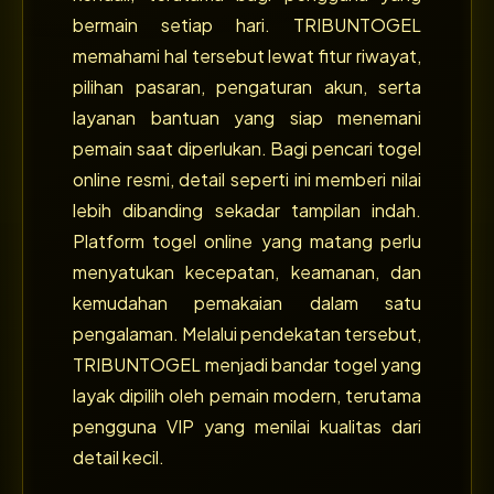
bermain setiap hari. TRIBUNTOGEL
memahami hal tersebut lewat fitur riwayat,
pilihan pasaran, pengaturan akun, serta
layanan bantuan yang siap menemani
pemain saat diperlukan. Bagi pencari togel
online resmi, detail seperti ini memberi nilai
lebih dibanding sekadar tampilan indah.
Platform togel online yang matang perlu
menyatukan kecepatan, keamanan, dan
kemudahan pemakaian dalam satu
pengalaman. Melalui pendekatan tersebut,
TRIBUNTOGEL menjadi bandar togel yang
layak dipilih oleh pemain modern, terutama
pengguna VIP yang menilai kualitas dari
detail kecil.