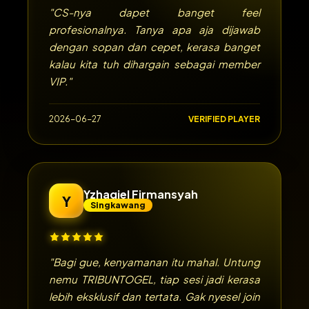
"CS-nya dapet banget feel
profesionalnya. Tanya apa aja dijawab
dengan sopan dan cepet, kerasa banget
kalau kita tuh dihargain sebagai member
VIP."
2026-06-27
VERIFIED PLAYER
Yzhaqiel Firmansyah
Y
Singkawang
"Bagi gue, kenyamanan itu mahal. Untung
nemu TRIBUNTOGEL, tiap sesi jadi kerasa
lebih eksklusif dan tertata. Gak nyesel join