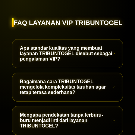
FAQ LAYANAN VIP TRIBUNTOGEL
Apa standar kualitas yang membuat
layanan TRIBUNTOGEL disebut sebagai
pengalaman VIP?
Bagaimana cara TRIBUNTOGEL
mengelola kompleksitas taruhan agar
tetap terasa sederhana?
Mengapa pendekatan tanpa terburu-
buru menjadi inti dari layanan
TRIBUNTOGEL?