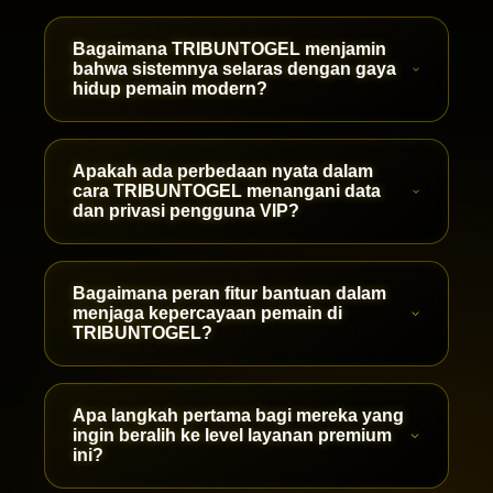
Bagaimana TRIBUNTOGEL menjamin
bahwa sistemnya selaras dengan gaya
hidup pemain modern?
Apakah ada perbedaan nyata dalam
cara TRIBUNTOGEL menangani data
dan privasi pengguna VIP?
Bagaimana peran fitur bantuan dalam
menjaga kepercayaan pemain di
TRIBUNTOGEL?
Apa langkah pertama bagi mereka yang
ingin beralih ke level layanan premium
ini?