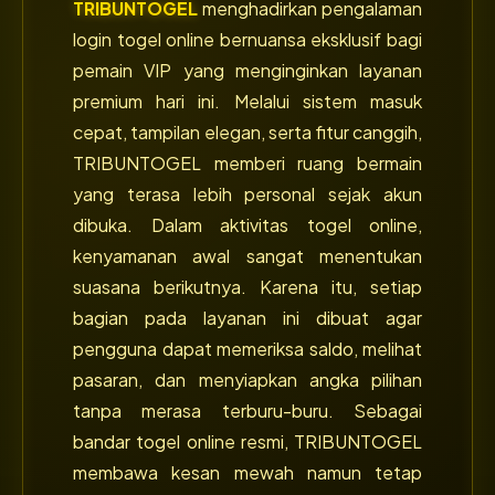
TRIBUNTOGEL
menghadirkan pengalaman
login togel online bernuansa eksklusif bagi
pemain VIP yang menginginkan layanan
premium hari ini. Melalui sistem masuk
cepat, tampilan elegan, serta fitur canggih,
TRIBUNTOGEL memberi ruang bermain
yang terasa lebih personal sejak akun
dibuka. Dalam aktivitas togel online,
kenyamanan awal sangat menentukan
suasana berikutnya. Karena itu, setiap
bagian pada layanan ini dibuat agar
pengguna dapat memeriksa saldo, melihat
pasaran, dan menyiapkan angka pilihan
tanpa merasa terburu-buru. Sebagai
bandar togel online resmi, TRIBUNTOGEL
membawa kesan mewah namun tetap