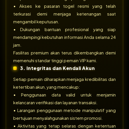
• Akses ke pasaran togel resmi yang telah
terkurasi demi menjaga ketenangan saat
mengambil keputusan.
• Dukungan bantuan profesional yang siap
mendampingi kebutuhan informasi Anda selama 24
jam.
Fasilitas premium akan terus dikembangkan demi
memenuhi standar tinggi pemain VIP kami.
3. Integritas dan Kendali Akun
Setiap pemain diharapkan menjaga kredibilitas dan
ketertiban akun, yang mencakup:
• Penggunaan data valid untuk menjamin
kelancaran verifikasi dan layanan transaksi.
• Larangan penggunaan metode manipulatif yang
bertujuan menyalahgunakan sistem promosi.
• Aktivitas yang tetap selaras dengan ketentuan