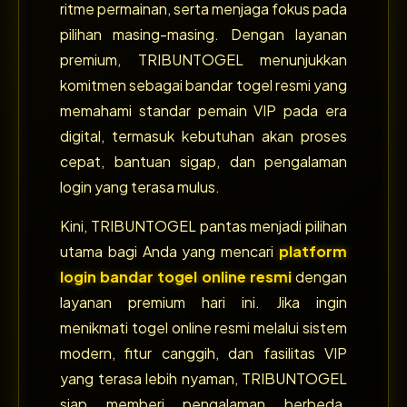
ritme permainan, serta menjaga fokus pada
pilihan masing-masing. Dengan layanan
premium, TRIBUNTOGEL menunjukkan
komitmen sebagai bandar togel resmi yang
memahami standar pemain VIP pada era
digital, termasuk kebutuhan akan proses
cepat, bantuan sigap, dan pengalaman
login yang terasa mulus.
Kini, TRIBUNTOGEL pantas menjadi pilihan
utama bagi Anda yang mencari
platform
login bandar togel online resmi
dengan
layanan premium hari ini. Jika ingin
menikmati togel online resmi melalui sistem
modern, fitur canggih, dan fasilitas VIP
yang terasa lebih nyaman, TRIBUNTOGEL
siap memberi pengalaman berbeda.