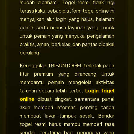
mudah dipahami. Togel resmi tidak lagi
terasa kaku, sebab platform togel online ini
menyajikan alur login yang halus, halaman
bersih, serta nuansa layanan yang cocok
untuk pemain yang menyukai pengalaman
praktis, aman, berkelas, dan pantas dipakai
berulang.
Keunggulan TRIBUNTOGEL terletak pada
fitur premium yang dirancang untuk
membantu pemain mengelola aktivitas
taruhan secara lebih tertib.
Login togel
online
dibuat singkat, sementara panel
akun memberi informasi penting tanpa
membuat layar tampak sesak. Bandar
togel resmi harus mampu memberi rasa
kendali, terutama bagi pengguna yang