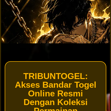
TRIBUNTOGEL:
Akses Bandar Togel
Online Resmi
Dengan Koleksi
Permainan