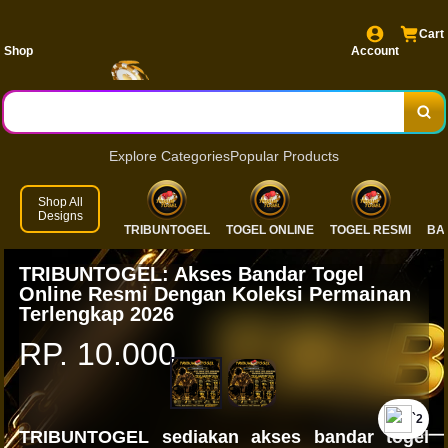
Cart
Shop
Account
Explore Categories
Popular Products
Shop All
Designs
TRIBUNTOGEL
TOGEL ONLINE
TOGEL RESMI
BA
TRIBUNTOGEL: Akses Bandar Togel
Online Resmi Dengan Koleksi Permainan
Terlengkap 2026
RP. 10.000
`2
TRIBUNTOGEL sediakan akses bandar togel