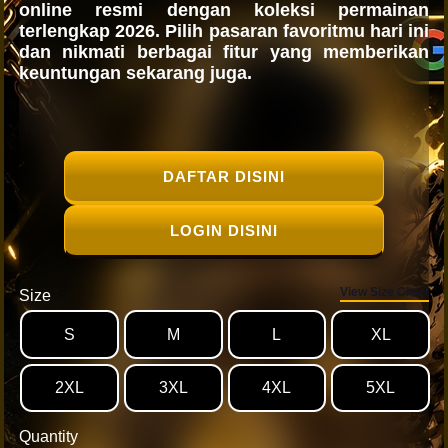
online resmi dengan koleksi permainan
terlengkap 2026. Pilih pasaran favoritmu hari ini
dan nikmati berbagai fitur yang memberikan
keuntungan sekarang juga.
DAFTAR DISINI
LOGIN DISINI
View Size Chart
Size
S
M
L
XL
2XL
3XL
4XL
5XL
Quantity