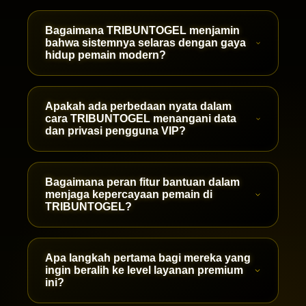
Bagaimana TRIBUNTOGEL menjamin
bahwa sistemnya selaras dengan gaya
hidup pemain modern?
Apakah ada perbedaan nyata dalam
cara TRIBUNTOGEL menangani data
dan privasi pengguna VIP?
Bagaimana peran fitur bantuan dalam
menjaga kepercayaan pemain di
TRIBUNTOGEL?
Apa langkah pertama bagi mereka yang
ingin beralih ke level layanan premium
ini?