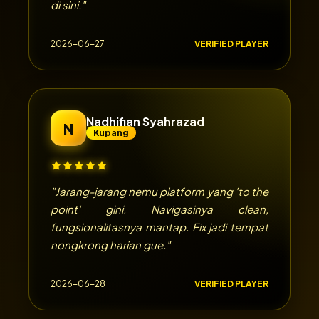
di sini."
2026-06-27
VERIFIED PLAYER
Nadhifian Syahrazad
N
Kupang
"Jarang-jarang nemu platform yang 'to the
point' gini. Navigasinya clean,
fungsionalitasnya mantap. Fix jadi tempat
nongkrong harian gue."
2026-06-28
VERIFIED PLAYER