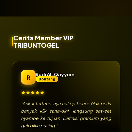
Cerita Member VIP
TRIBUNTOGEL
Rudi Al-Qayyum
R
Bontang
"Asli, interface-nya cakep bener. Gak perlu
banyak klik sana-sini, langsung sat-set
nyampe ke tujuan. Definisi premium yang
gak bikin pusing."