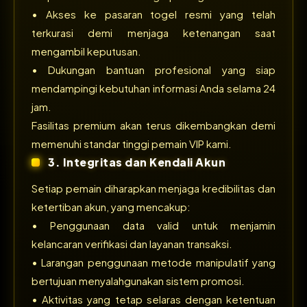
• Akses ke pasaran togel resmi yang telah
terkurasi demi menjaga ketenangan saat
mengambil keputusan.
• Dukungan bantuan profesional yang siap
mendampingi kebutuhan informasi Anda selama 24
jam.
Fasilitas premium akan terus dikembangkan demi
memenuhi standar tinggi pemain VIP kami.
3. Integritas dan Kendali Akun
Setiap pemain diharapkan menjaga kredibilitas dan
ketertiban akun, yang mencakup:
• Penggunaan data valid untuk menjamin
kelancaran verifikasi dan layanan transaksi.
• Larangan penggunaan metode manipulatif yang
bertujuan menyalahgunakan sistem promosi.
• Aktivitas yang tetap selaras dengan ketentuan