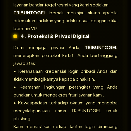
layanan bandar togel resmi yang kami sediakan.
TRIBUNTOGEL
berhak meninjau akses apabila
ditemukan tindakan yang tidak sesuai dengan etika
bermain VIP.
4. Proteksi & Privasi Digital
Demi menjaga privasi Anda,
TRIBUNTOGEL
menerapkan protokol ketat. Anda bertanggung
jawab atas:
• Kerahasiaan kredensial login pribadi Anda dan
tidak membagikannya kepada pihak lain.
• Keamanan lingkungan perangkat yang Anda
gunakan untuk mengakses fitur layanan kami.
• Kewaspadaan terhadap oknum yang mencoba
menyalahgunakan nama TRIBUNTOGEL untuk
phishing.
Kami memastikan setiap tautan login dirancang