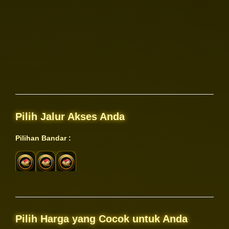
Pilih Jalur Akses Anda
Pilihan Bandar :
Sydney Terpercaya
TOGEL ONLINE
Game Terbaik
Pilih Harga yang Cocok untuk Anda