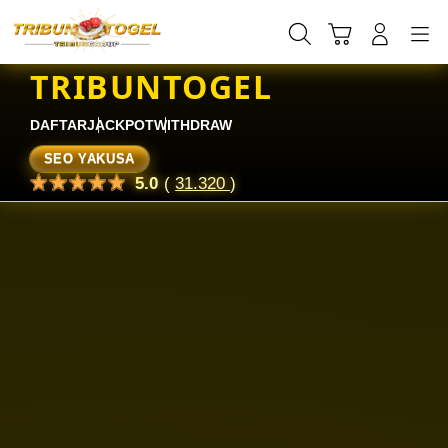
Skip
to
Cari
Troli
Login
Navigation
content
TRIBUNTOGEL
DAFTAR
JACKPOT
WITHDRAW
SEO YAKUSA
Peringkat Produk :
5.0
(
31.320
)
Jumlah Peringkat :