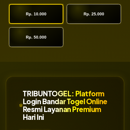
Rp. 10.000
Rp. 25.000
Rp. 50.000
TRIBUNTOGEL: Platform
Login Bandar Togel Online
Resmi Layanan Premium
Hari Ini