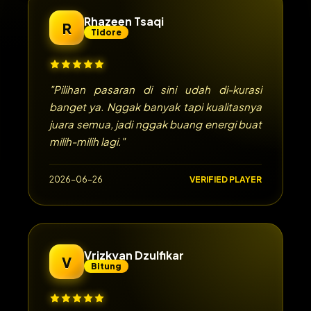
Rhazeen Tsaqi
R
Tidore
"Pilihan pasaran di sini udah di-kurasi
banget ya. Nggak banyak tapi kualitasnya
juara semua, jadi nggak buang energi buat
milih-milih lagi."
2026-06-26
VERIFIED PLAYER
Vrizkyan Dzulfikar
V
Bitung