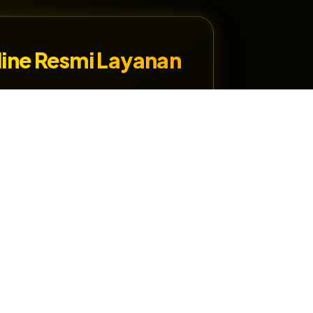
ine Resmi Layanan
in VIP yang menginginkan layanan
NTOGEL memberi ruang bermain yang
gat menentukan suasana berikutnya.
ihat pasaran, dan menyiapkan angka
wa kesan mewah namun tetap mudah
in yang halus, halaman bersih, serta
 pantas dipakai berulang.
ain mengelola aktivitas taruhan
masi penting tanpa membuat layar
gguna yang bermain setiap hari.