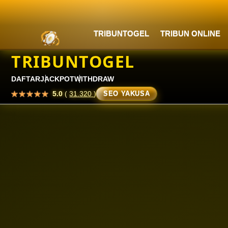
Skip
to
content
TRIBUNTOGEL
TRIBUN ONLINE
TRIBUNTOGEL
DAFTAR
JACKPOT
WITHDRAW
Peringkat Produk :
5.0
(
31.320
)
SEO YAKUSA
Jumlah Peringkat :