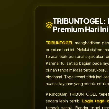
TRIBUNTOGEL: Pl
Premium Hari Ini
TRIBUNTOGEL
menghadirkan peng
premium hari ini. Melalui sistem
terasa lebih personal sejak akun 
Karena itu, setiap bagian pada la
pilihan tanpa merasa terburu-bu
dipahami. Togel resmi tidak lagi te
nuansa layanan yang cocok untuk p
Keunggulan TRIBUNTOGEL terleta
secara lebih tertib.
Login togel o
tampak sesak. Bandar togel res