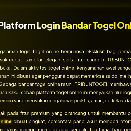
atform Login Bandar Togel Onl
alaman login togel online bernuansa eksklusif bagi pema
 masuk cepat, tampilan elegan, serta fitur canggih, TRIBU
dibuka. Dalam aktivitas togel online, kenyamanan awal san
yanan ini dibuat agar pengguna dapat memeriksa saldo, mel
ru. Sebagai bandar togel online resmi, TRIBUNTOGEL memba
rasa kaku, sebab platform togel online ini menyajikan alur log
emain yang menyukai pengalaman praktis, aman, berkelas, dan
k pada fitur premium yang dirancang untuk membantu pem
nline
dibuat singkat, sementara panel akun memberi infor
mi harus mampu memberi rasa kendali, terutama bagi pen