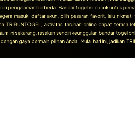
 pengalaman berbeda. Bandar togel ini cocok untuk pemai
era masuk, daftar akun, pilih pasaran favorit, lalu nikmati t
a TRIBUNTOGEL, aktivitas taruhan online dapat terasa lebi
um ini sekarang, rasakan sendiri keunggulan bandar togel onl
aras dengan gaya bermain pilihan Anda. Mulai hari ini, jadika
yanan VIP TRIBUNTOGEL
Privasi Akun Eksklu
lur masuk yang efisien
Keamanan data dan kenya