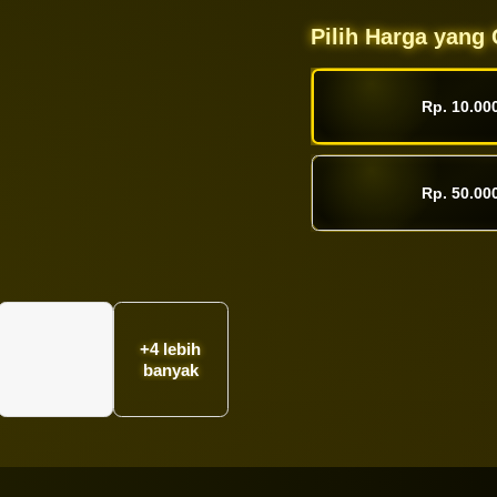
Pilih Harga yang
Rp. 10.00
Rp. 50.00
+4 lebih
banyak