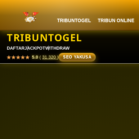
Skip
to
content
TRIBUNTOGEL
TRIBUN ONLINE
TRIBUNTOGEL
DAFTAR
JACKPOT
WITHDRAW
Peringkat Produk :
5.0
(
31.320
)
SEO YAKUSA
Jumlah Peringkat :