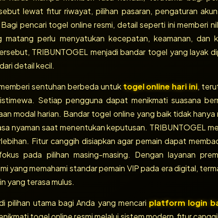
t lewat fitur riwayat, pilihan pasaran, pengaturan akun
gi pencari togel online resmi, detail seperti ini memberi ni
ang matang perlu menyatukan kecepatan, keamanan, dan
ersebut, TRIBUNTOGEL menjadi bandar togel yang layak dip
ri detail kecil.
memberi sentuhan berbeda untuk
togel online hari ini
, ter
h istimewa. Setiap pengguna dapat menikmati suasana berma
aan modal harian. Bandar togel online yang baik tidak ha
rasa nyaman saat menentukan keputusan. TRIBUNTOGEL men
erlebihan. Fitur canggih disiapkan agar pemain dapat membac
 fokus pada pilihan masing-masing. Dengan layanan p
mi yang memahami standar pemain VIP pada era digital, ter
in yang terasa mulus.
i pilihan utama bagi Anda yang mencari
platform login b
menikmati togel online resmi melalui sistem modern, fitur canggi