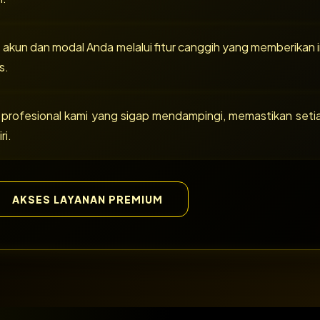
 akun dan modal Anda melalui fitur canggih yang memberikan 
s.
profesional kami yang sigap mendampingi, memastikan setia
ri.
AKSES LAYANAN PREMIUM