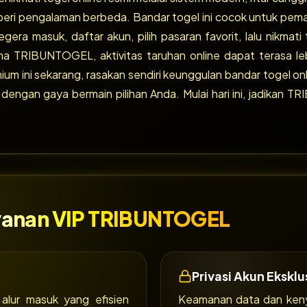
 pengalaman berbeda. Bandar togel ini cocok untuk pemai
era masuk, daftar akun, pilih pasaran favorit, lalu nikmati t
a TRIBUNTOGEL, aktivitas taruhan online dapat terasa lebi
um ini sekarang, rasakan sendiri keunggulan bandar togel onl
aras dengan gaya bermain pilihan Anda. Mulai hari ini, jadika
yanan VIP TRIBUNTOGEL
Privasi Akun Eksklu
lur masuk yang efisien
Keamanan data dan kenya