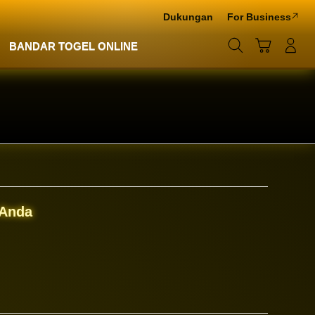
Dukungan
For Business
Cari
Troli
Login/Sign-Up
BANDAR TOGEL ONLINE
Cari
 Anda