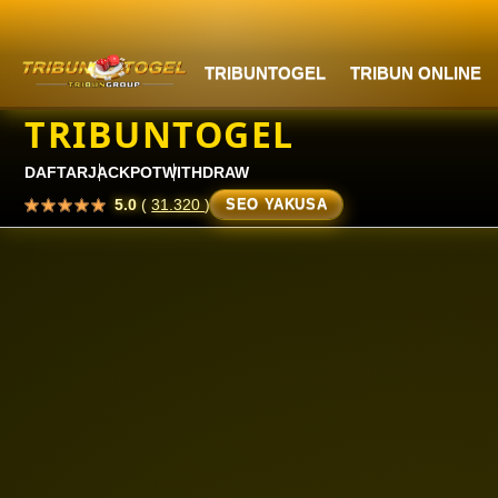
Skip
to
content
TRIBUNTOGEL
TRIBUN ONLINE
TRIBUNTOGEL
DAFTAR
JACKPOT
WITHDRAW
Peringkat Produk :
5.0
(
31.320
)
SEO YAKUSA
Jumlah Peringkat :