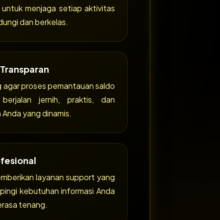
untuk menjaga setiap aktivitas
dungi dan berkelas.
Transparan
g agar proses pemantauan saldo
berjalan jernih, praktis, dan
 Anda yang dinamis.
fesional
emberikan layanan support yang
pingi kebutuhan informasi Anda
terasa tenang.