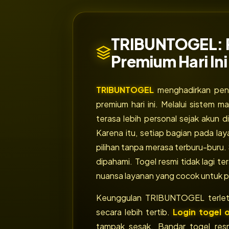
TRIBUNTOGEL: Pl
Premium Hari Ini
TRIBUNTOGEL
menghadirkan peng
premium hari ini. Melalui sistem
terasa lebih personal sejak akun 
Karena itu, setiap bagian pada la
pilihan tanpa merasa terburu-bu
dipahami. Togel resmi tidak lagi te
nuansa layanan yang cocok untuk p
Keunggulan TRIBUNTOGEL terleta
secara lebih tertib.
Login togel o
tampak sesak. Bandar togel res