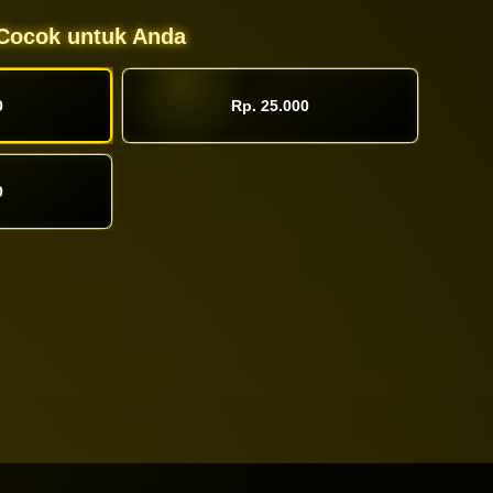
 Cocok untuk Anda
0
Rp. 25.000
0