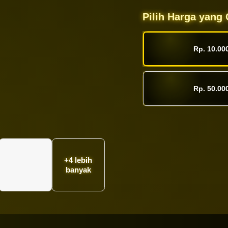
Pilih Harga yang
Rp. 10.00
Rp. 50.00
+4 lebih
banyak