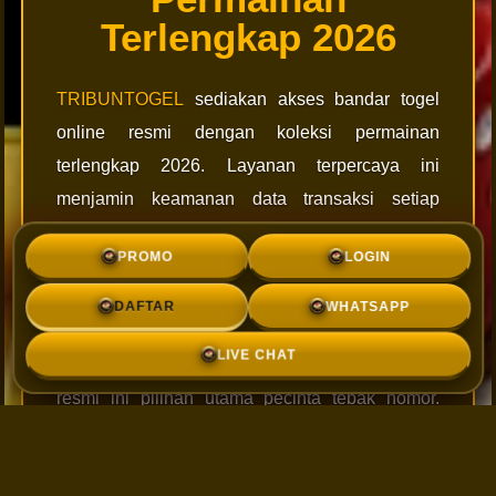
Terlengkap 2026
TRIBUNTOGEL
sediakan akses bandar togel
online resmi dengan koleksi permainan
terlengkap 2026. Layanan terpercaya ini
menjamin keamanan data transaksi setiap
member melalui proteksi enkripsi modern. Setiap
PROMO
LOGIN
pecinta permainan
togel online
dapat mengecek
variasi pilihan dari pasaran lokal hingga
WHATSAPP
DAFTAR
internasional secara transparan. Prosedur
LIVE CHAT
operasional akuntabel menjadikan bandar togel
resmi ini pilihan utama pecinta tebak nomor.
Sebagai bandar togel online teregulasi,
konsistensi pembayaran kemenangan secara