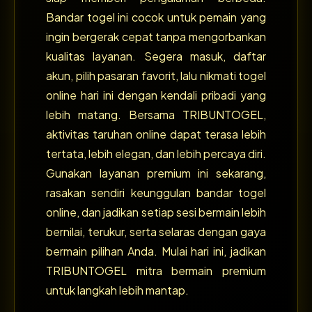
Bandar togel ini cocok untuk pemain yang
ingin bergerak cepat tanpa mengorbankan
kualitas layanan. Segera masuk, daftar
akun, pilih pasaran favorit, lalu nikmati togel
online hari ini dengan kendali pribadi yang
lebih matang. Bersama TRIBUNTOGEL,
aktivitas taruhan online dapat terasa lebih
tertata, lebih elegan, dan lebih percaya diri.
Gunakan layanan premium ini sekarang,
rasakan sendiri keunggulan bandar togel
online, dan jadikan setiap sesi bermain lebih
bernilai, terukur, serta selaras dengan gaya
bermain pilihan Anda. Mulai hari ini, jadikan
TRIBUNTOGEL mitra bermain premium
untuk langkah lebih mantap.