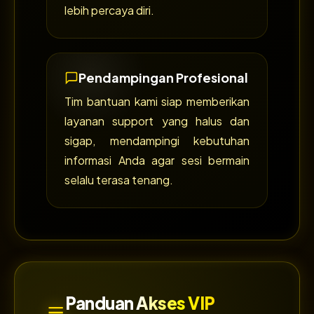
lebih percaya diri.
Pendampingan Profesional
Tim bantuan kami siap memberikan
layanan support yang halus dan
sigap, mendampingi kebutuhan
informasi Anda agar sesi bermain
selalu terasa tenang.
Panduan Akses VIP