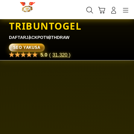
Skip
to
Cari
Troli
Login
Navigation
content
TRIBUNTOGEL
DAFTAR
JACKPOT
WITHDRAW
SEO YAKUSA
Peringkat Produk :
5.0
(
31.320
)
Jumlah Peringkat :