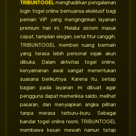
TRIBUNTOGEL
menghadirkan pengalaman
login togel online bernuansa eksklusif bagi
pemain VIP yang menginginkan layanan
premium hari ini. Melalui sistem masuk
cepat, tampilan elegan, serta fitur canggih,
TRIBUNTOGEL memberi ruang bermain
yang terasa lebih personal sejak akun
dibuka. Dalam aktivitas togel online,
kenyamanan awal sangat menentukan
suasana berikutnya. Karena itu, setiap
bagian pada layanan ini dibuat agar
pengguna dapat memeriksa saldo, melihat
pasaran, dan menyiapkan angka pilihan
tanpa merasa terburu-buru. Sebagai
bandar togel online resmi, TRIBUNTOGEL
membawa kesan mewah namun tetap