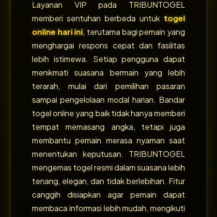
Layanan VIP pada TRIBUNTOGEL
memberi sentuhan berbeda untuk
togel
online hari ini
, terutama bagi pemain yang
menghargai respons cepat dan fasilitas
lebih istimewa. Setiap pengguna dapat
menikmati suasana bermain yang lebih
terarah, mulai dari pemilihan pasaran
sampai pengelolaan modal harian. Bandar
togel online yang baik tidak hanya memberi
tempat memasang angka, tetapi juga
membantu pemain merasa nyaman saat
menentukan keputusan. TRIBUNTOGEL
mengemas togel resmi dalam suasana lebih
tenang, elegan, dan tidak berlebihan. Fitur
canggih disiapkan agar pemain dapat
membaca informasi lebih mudah, mengikuti