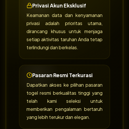
Privasi Akun Eksklusif
Keamanan data dan kenyamanan
privasi adalah prioritas utama,
dirancang khusus untuk menjaga
setiap aktivitas taruhan Anda tetap
terlindungi dan berkelas.
Pasaran Resmi Terkurasi
Dapatkan akses ke pilihan pasaran
togel resmi berkualitas tinggi yang
telah kami seleksi untuk
memberikan pengalaman bertaruh
yang lebih terukur dan elegan.