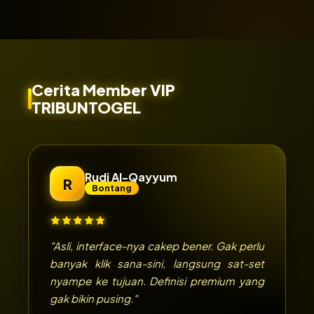
Cerita Member VIP
TRIBUNTOGEL
Rudi Al-Qayyum
R
Bontang
"Asli, interface-nya cakep bener. Gak perlu
banyak klik sana-sini, langsung sat-set
nyampe ke tujuan. Definisi premium yang
gak bikin pusing."