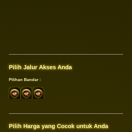
Pilih Jalur Akses Anda
Pilihan Bandar :
Sydney Terpercaya
TOGEL ONLINE
Game Terbaik
Pilih Harga yang Cocok untuk Anda