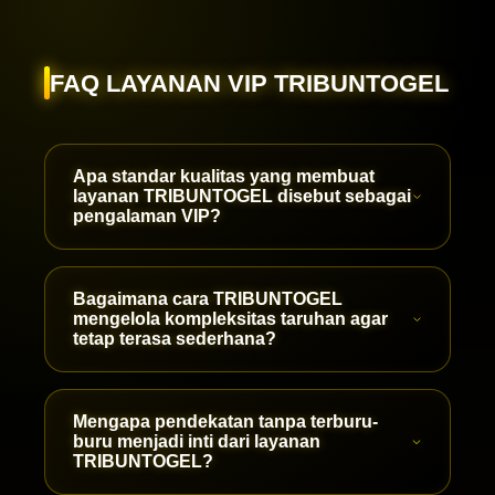
FAQ LAYANAN VIP TRIBUNTOGEL
Apa standar kualitas yang membuat
layanan TRIBUNTOGEL disebut sebagai
pengalaman VIP?
Bagaimana cara TRIBUNTOGEL
mengelola kompleksitas taruhan agar
tetap terasa sederhana?
Mengapa pendekatan tanpa terburu-
buru menjadi inti dari layanan
TRIBUNTOGEL?