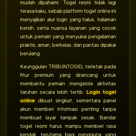
mudah dipahami. Togel resmi tidak lagi
terasa kaku, sebab platform togel online ini
menyajikan alur login yang halus, halaman
bersih, serta nuansa layanan yang cocok
untuk pemain yang menyukai pengalaman
praktis, aman, berkelas, dan pantas dipakai
berulang.
Keunggulan TRIBUNTOGEL terletak pada
fitur premium yang dirancang untuk
membantu pemain mengelola aktivitas
taruhan secara lebih tertib.
Login togel
online
dibuat singkat, sementara panel
akun memberi informasi penting tanpa
membuat layar tampak sesak. Bandar
togel resmi harus mampu memberi rasa
kendali, terutama bagi pengguna yang