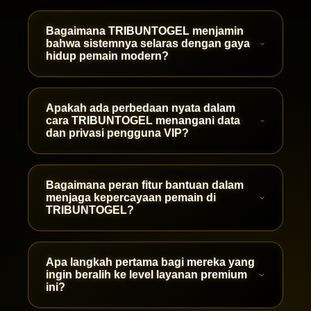
Bagaimana TRIBUNTOGEL menjamin
bahwa sistemnya selaras dengan gaya
hidup pemain modern?
Apakah ada perbedaan nyata dalam
cara TRIBUNTOGEL menangani data
dan privasi pengguna VIP?
Bagaimana peran fitur bantuan dalam
menjaga kepercayaan pemain di
TRIBUNTOGEL?
Apa langkah pertama bagi mereka yang
ingin beralih ke level layanan premium
ini?