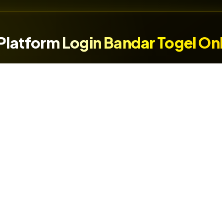
atform Login Bandar Togel Onl
alaman login togel online bernuansa eksklusif bagi pema
 masuk cepat, tampilan elegan, serta fitur canggih, TRIBU
dibuka. Dalam aktivitas togel online, kenyamanan awal san
yanan ini dibuat agar pengguna dapat memeriksa saldo, mel
ru. Sebagai bandar togel online resmi, TRIBUNTOGEL memba
rasa kaku, sebab platform togel online ini menyajikan alur log
emain yang menyukai pengalaman praktis, aman, berkelas, dan
k pada fitur premium yang dirancang untuk membantu pem
nline
dibuat singkat, sementara panel akun memberi infor
mi harus mampu memberi rasa kendali, terutama bagi pen