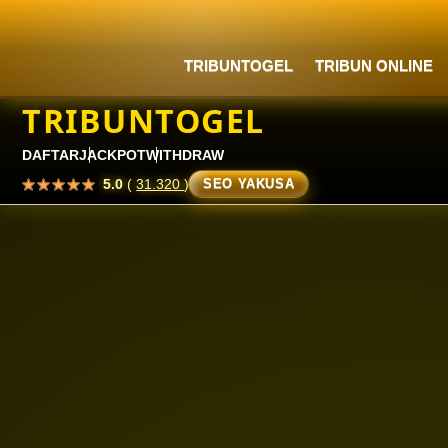
Skip
to
content
TRIBUNTOGEL
TRIBUN ONLINE
TRIBUNTOGEL
DAFTAR
JACKPOT
WITHDRAW
Peringkat Produk :
5.0
(
31.320
)
SEO YAKUSA
Jumlah Peringkat :