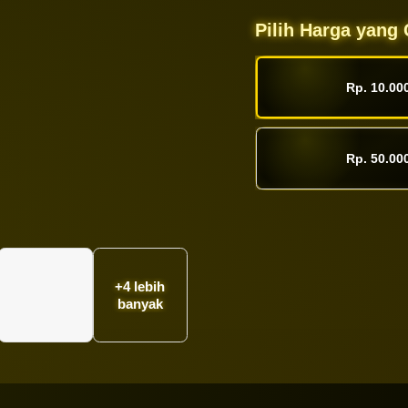
Pilih Harga yang
Rp. 10.00
Rp. 50.00
+4 lebih
banyak